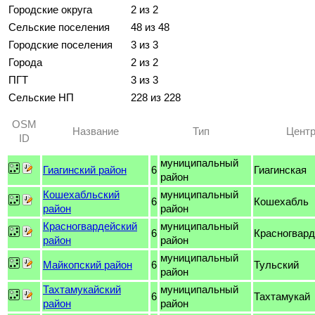
Городские округа
2 из 2
Сельские поселения
48 из 48
Городские поселения
3 из 3
Города
2 из 2
ПГТ
3 из 3
Сельские НП
228 из 228
OSM
Название
Тип
Цент
ID
муниципальный
Гиагинский район
6
Гиагинская
район
Кошехабльский
муниципальный
6
Кошехабль
район
район
Красногвардейский
муниципальный
6
Красногвард
район
район
муниципальный
Майкопский район
6
Тульский
район
Тахтамукайский
муниципальный
6
Тахтамукай
район
район