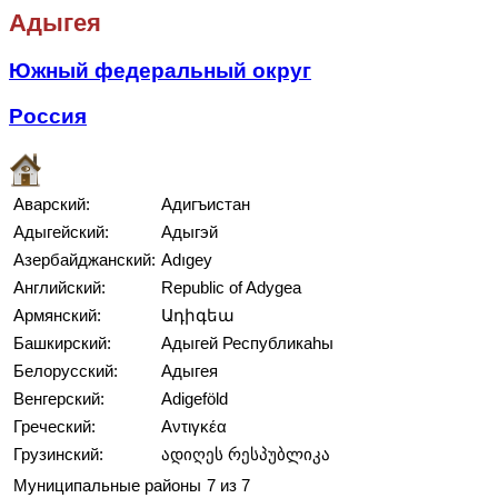
Адыгея
Южный федеральный округ
Россия
Аварский:
Адигъистан
Адыгейский:
Адыгэй
Азербайджанский:
Adıgey
Английский:
Republic of Adygea
Армянский:
Ադիգեա
Башкирский:
Адыгей Республикаһы
Белорусский:
Адыгея
Венгерский:
Adigeföld
Греческий:
Αντιγκέα
Грузинский:
ადიღეს რესპუბლიკა
Муниципальные районы
7 из 7