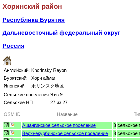
Хоринский район
Республика Бурятия
Дальневосточный федеральный округ
Россия
Английский:
Khorinsky Rayon
Бурятский:
Хори аймаг
Японский:
ホリンスク地区
Сельские поселения
9 из 9
Сельские НП
27 из 27
OSM ID
Название
Ти
Ашангинское сельское поселение
8
сельское 
Верхнекурбинское сельское поселение
8
сельское 