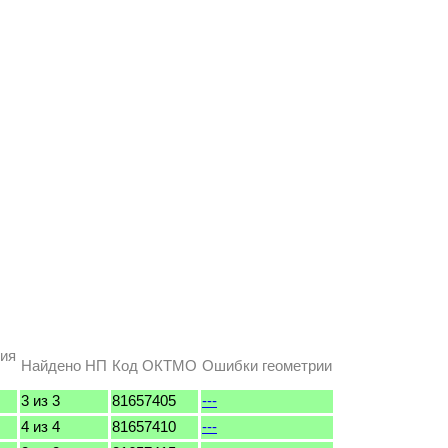
ния
Найдено НП
Код ОКТМО
Ошибки геометрии
3 из 3
81657405
---
4 из 4
81657410
---