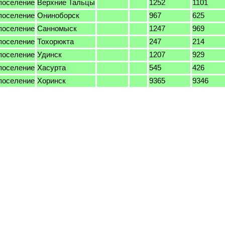
поселение
Верхние Тальцы
1252
1101
поселение
Ониноборск
967
625
поселение
Санномыск
1247
969
поселение
Тохорюкта
247
214
поселение
Удинск
1207
929
поселение
Хасурта
545
426
поселение
Хоринск
9365
9346