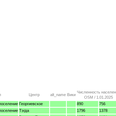
Численность населе
п
Центр
alt_name
Вики
OSM / 1.01.2025
поселение
Георгиевское
890
756
поселение
Тэгда
1796
1378