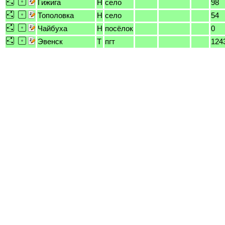
Гижига
H
село
98
Тополовка
H
село
54
Чайбуха
H
посёлок
0
Эвенск
T
пгт
124