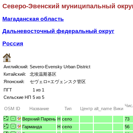
Северо-Эвенский муниципальный окру
Магаданская область
Дальневосточный федеральный округ
Россия
Английский:
Severo-Evensky Urban District
Китайский:
北埃温斯基区
Японский:
セヴェロ=エヴェンスク管区
ПГТ
1 из 1
Сельские НП
5 из 5
Чис
OSM ID
Название
Тип
Центр
alt_name
Вики
Верхний Парень
H
село
73
Гарманда
H
село
56