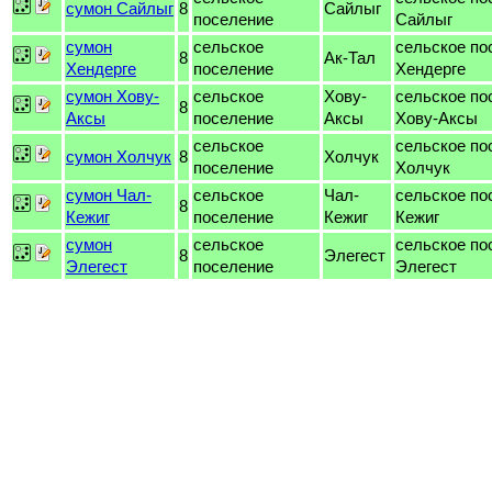
сумон Сайлыг
8
Сайлыг
поселение
Сайлыг
сумон
сельское
сельское по
8
Ак-Тал
Хендерге
поселение
Хендерге
сумон Хову-
сельское
Хову-
сельское по
8
Аксы
поселение
Аксы
Хову-Аксы
сельское
сельское по
сумон Холчук
8
Холчук
поселение
Холчук
сумон Чал-
сельское
Чал-
сельское по
8
Кежиг
поселение
Кежиг
Кежиг
сумон
сельское
сельское по
8
Элегест
Элегест
поселение
Элегест