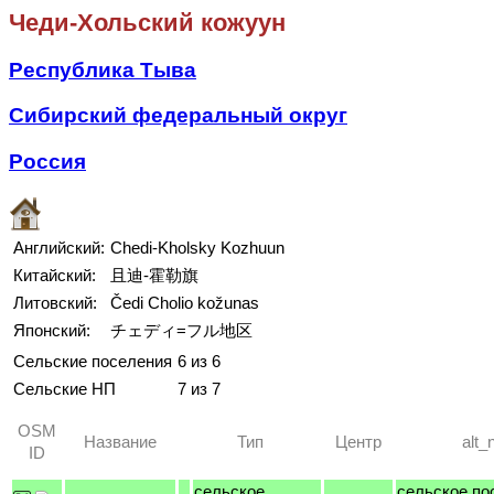
Чеди-Хольский кожуун
Республика Тыва
Сибирский федеральный округ
Россия
Английский:
Chedi-Kholsky Kozhuun
Китайский:
且迪-霍勒旗
Литовский:
Čedi Cholio kožunas
Японский:
チェディ=フル地区
Сельские поселения
6 из 6
Сельские НП
7 из 7
OSM
Название
Тип
Центр
alt
ID
сельское
сельское по