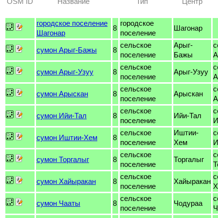
OSM ID
Название
Тип
Центр
городское поселение
городское
8
Шагонар
Шагонар
поселение
сельское
Арыг-
с
сумон Арыг-Бажы
8
поселение
Бажы
А
сельское
с
сумон Арыг-Узуу
8
Арыг-Узуу
поселение
А
сельское
с
сумон Арыскан
8
Арыскан
поселение
А
сельское
с
сумон Ийи-Тал
8
Ийи-Тал
поселение
И
сельское
Иштии-
с
сумон Иштии-Хем
8
поселение
Хем
И
сельское
с
сумон Торгалыг
8
Торгалыг
поселение
Т
сельское
с
сумон Хайыракан
8
Хайыракан
поселение
Х
сельское
с
сумон Чааты
8
Чодураа
поселение
Ч