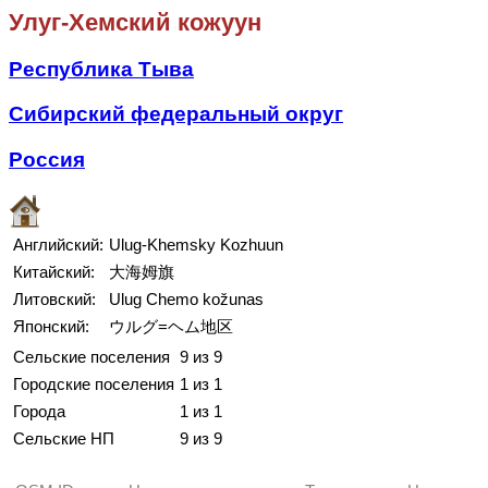
Улуг-Хемский кожуун
Республика Тыва
Сибирский федеральный округ
Россия
Английский:
Ulug-Khemsky Kozhuun
Китайский:
大海姆旗
Литовский:
Ulug Chemo kožunas
Японский:
ウルグ=ヘム地区
Сельские поселения
9 из 9
Городские поселения
1 из 1
Города
1 из 1
Сельские НП
9 из 9