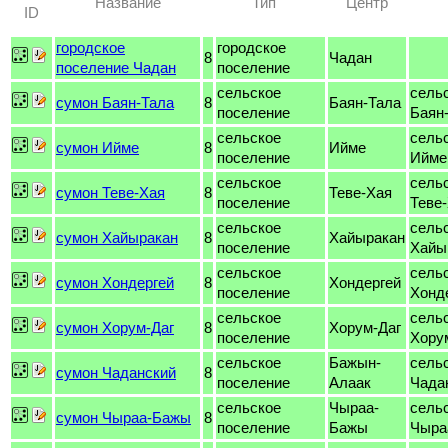
Название
Тип
Центр
ID
городское
городское
8
Чадан
поселение Чадан
поселение
сельское
сель
сумон Баян-Тала
8
Баян-Тала
поселение
Баян
сельское
сель
сумон Ийме
8
Ийме
поселение
Ийме
сельское
сель
сумон Теве-Хая
8
Теве-Хая
поселение
Теве
сельское
сель
сумон Хайыракан
8
Хайыракан
поселение
Хайы
сельское
сель
сумон Хондергей
8
Хондергей
поселение
Хонд
сельское
сель
сумон Хорум-Даг
8
Хорум-Даг
поселение
Хору
сельское
Бажын-
сель
сумон Чаданский
8
поселение
Алаак
Чада
сельское
Чыраа-
сель
сумон Чыраа-Бажы
8
поселение
Бажы
Чыра