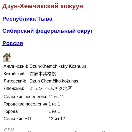
Дзун-Хемчикский кожуун
Республика Тыва
Сибирский федеральный округ
Россия
Английский:
Dzun-Khemchiksky Kozhuun
Китайский:
左赫木其格旗
Литовский:
Dzun Chemčiko kožunas
Японский:
ジュン=ヘムチク地区
Сельские поселения
11 из 11
Городские поселения
1 из 1
Города
1 из 1
Сельские НП
12 из 12
OSM