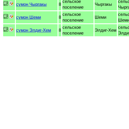
сельское
сель
сумон Чыргакы
8
Чыргакы
поселение
Чырг
сельское
сель
сумон Шеми
8
Шеми
поселение
Шем
сельское
сель
сумон Элдиг-Хем
8
Элдиг-Хем
поселение
Элди