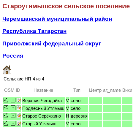
Староутямышское сельское поселение
Черемшанский муниципальный район
Республика Татарстан
Приволжский федеральный округ
Россия
Сельские НП
4 из 4
OSM ID
Название
Тип
Центр
alt_name
Вики
Верхняя Чегодайка
V
село
Подлесный Утямыш
V
село
Старое Серёжкино
H
деревня
Старый Утямыш
V
село