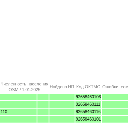
Численность населения
Найдено НП
Код ОКТМО
Ошибки геом
OSM / 1.01.2025
92658460106
92658460111
110
92658460116
92658460101