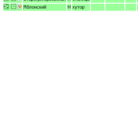
Яблонский
H
хутор