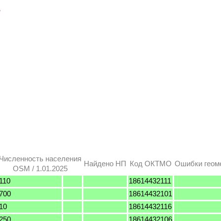
е
Численность населения
Найдено НП
Код ОКТМО
Ошибки геом
OSM / 1.01.2025
110
18614432111
700
18614432101
10
18614432116
250
18614432106