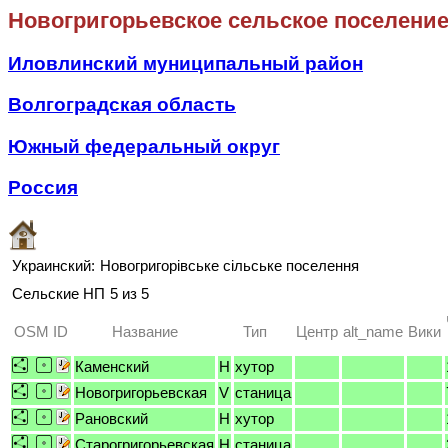
Новогригорьевское сельское поселени
Иловлинский муниципальный район
Волгоградская область
Южный федеральный округ
Россия
Украинский:
Новогригорівське сільське поселення
Сельские НП
5 из 5
OSM ID
Название
Тип
Центр
alt_name
Вики
Каменский
H
хутор
Новогригорьевская
V
станица
Рановский
H
хутор
Старогригорьевская
H
станица