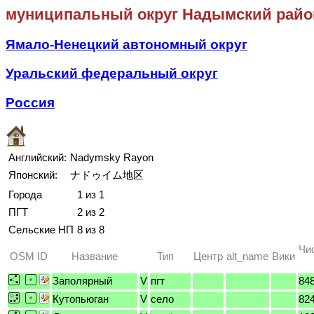
муниципальный округ Надымский райо
Ямало-Ненецкий автономный округ
Уральский федеральный округ
Россия
Английский:
Nadymsky Rayon
Японский:
ナドゥイム地区
Города
1 из 1
ПГТ
2 из 2
Сельские НП
8 из 8
Чи
OSM ID
Название
Тип
Центр
alt_name
Вики
Заполярный
V
пгт
84
Кутопьюган
V
село
82