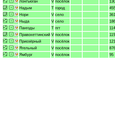
Лонгъюган
V
посёлок
13
Надым
T
город
45
Нори
V
село
36
Ныда
V
село
18
Пангоды
T
пгт
11
Правохеттинский
V
посёлок
11
Приозёрный
V
посёлок
12
Ягельный
V
посёлок
87
Ямбург
V
посёлок
95