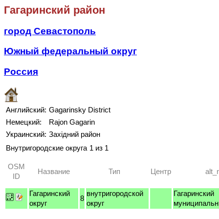
Гагаринский район
город Севастополь
Южный федеральный округ
Россия
Английский:
Gagarinsky District
Немецкий:
Rajon Gagarin
Украинский:
Західний район
Внутригородские округа
1 из 1
OSM
Название
Тип
Центр
alt
ID
Гагаринский
внутригородской
Гагаринский
8
округ
округ
муниципальн