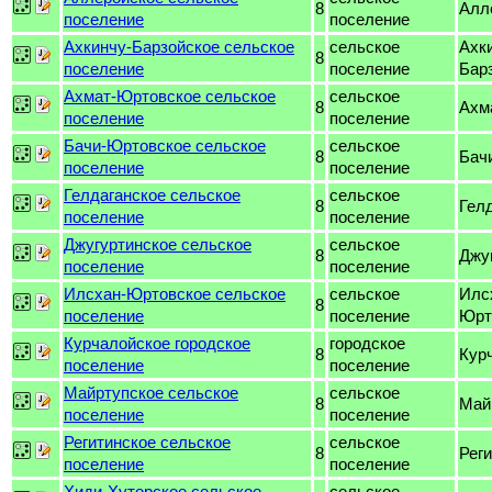
8
Алл
поселение
поселение
Ахкинчу-Барзойское сельское
сельское
Ахк
8
поселение
поселение
Бар
Ахмат-Юртовское сельское
сельское
8
Ахм
поселение
поселение
Бачи-Юртовское сельское
сельское
8
Бач
поселение
поселение
Гелдаганское сельское
сельское
8
Гел
поселение
поселение
Джугуртинское сельское
сельское
8
Джу
поселение
поселение
Илсхан-Юртовское сельское
сельское
Илс
8
поселение
поселение
Юрт
Курчалойское городское
городское
8
Кур
поселение
поселение
Майртупское сельское
сельское
8
Май
поселение
поселение
Регитинское сельское
сельское
8
Реги
поселение
поселение
Хиди-Хуторское сельское
сельское