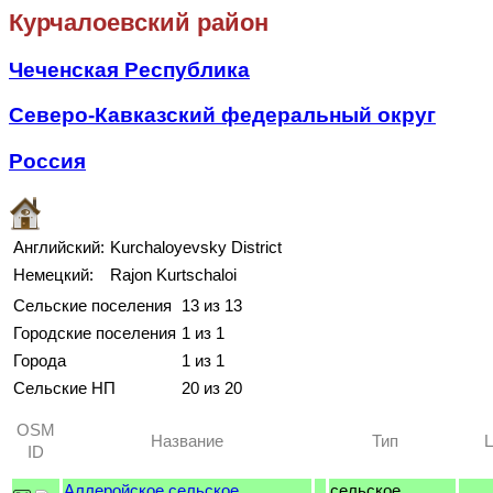
Курчалоевский район
Чеченская Республика
Северо-Кавказский федеральный округ
Россия
Английский:
Kurchaloyevsky District
Немецкий:
Rajon Kurtschaloi
Сельские поселения
13 из 13
Городские поселения
1 из 1
Города
1 из 1
Сельские НП
20 из 20
OSM
Название
Тип
ID
Аллеройское сельское
сельское