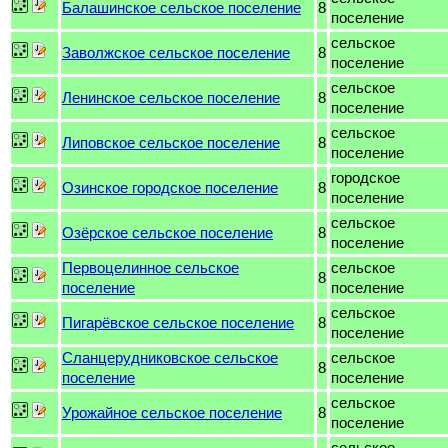
Балашинское сельское поселение
8
поселение
сельское
Заволжское сельское поселение
8
поселение
сельское
Ленинское сельское поселение
8
поселение
сельское
Липовское сельское поселение
8
поселение
городское
Озинское городское поселение
8
поселение
сельское
Озёрское сельское поселение
8
поселение
Первоцелинное сельское
сельское
8
поселение
поселение
сельское
Пигарёвское сельское поселение
8
поселение
Сланцерудниковское сельское
сельское
8
поселение
поселение
сельское
Урожайное сельское поселение
8
поселение
сельское