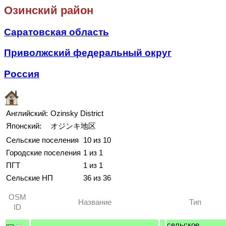
Озинский район
Саратовская область
Приволжский федеральный округ
Россия
Английский:
Ozinsky District
Японский:
オジンキ地区
Сельские поселения
10 из 10
Городские поселения
1 из 1
ПГТ
1 из 1
Сельские НП
36 из 36
OSM
Название
Тип
ID
сельское