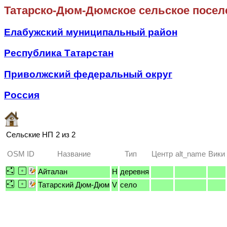
Татарско-Дюм-Дюмское сельское посел
Елабужский муниципальный район
Республика Татарстан
Приволжский федеральный округ
Россия
Сельские НП
2 из 2
OSM ID
Название
Тип
Центр
alt_name
Вики
Айталан
H
деревня
Татарский Дюм-Дюм
V
село