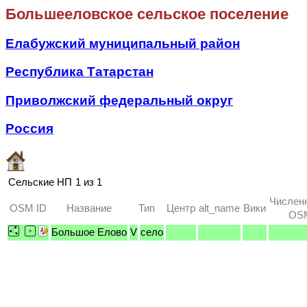
Большееловское сельское поселение
Елабужский муниципальный район
Республика Татарстан
Приволжский федеральный округ
Россия
Сельские НП
1 из 1
Числен
OSM ID
Название
Тип
Центр
alt_name
Вики
OSM
Большое Елово
V
село