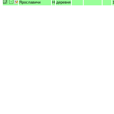
Ярославичи
H
деревня