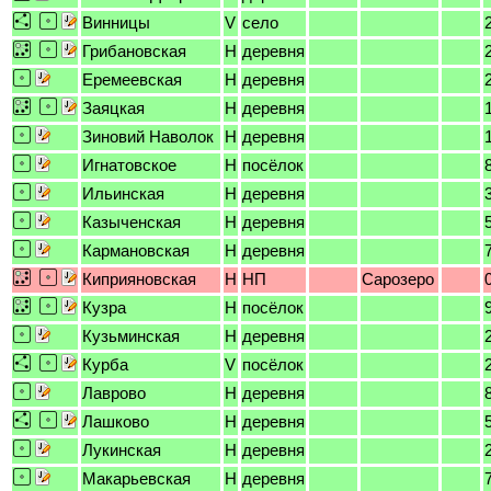
Винницы
V
село
Грибановская
H
деревня
Еремеевская
H
деревня
Заяцкая
H
деревня
Зиновий Наволок
H
деревня
Игнатовское
H
посёлок
Ильинская
H
деревня
Казыченская
H
деревня
Кармановская
H
деревня
Киприяновская
H
НП
Сарозеро
Кузра
H
посёлок
Кузьминская
H
деревня
Курба
V
посёлок
Лаврово
H
деревня
Лашково
H
деревня
Лукинская
H
деревня
Макарьевская
H
деревня