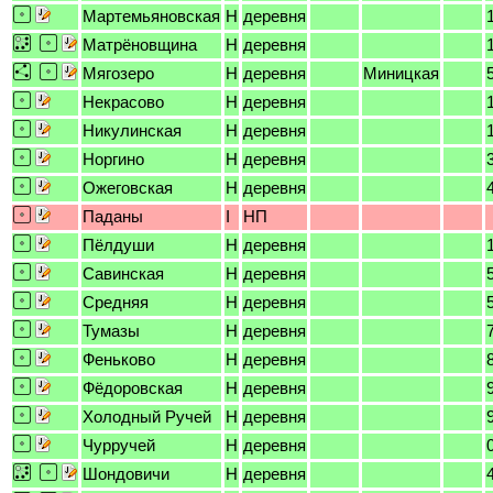
Мартемьяновская
H
деревня
Матрёновщина
H
деревня
Мягозеро
H
деревня
Миницкая
Некрасово
H
деревня
Никулинская
H
деревня
Норгино
H
деревня
Ожеговская
H
деревня
Паданы
I
НП
Пёлдуши
H
деревня
Савинская
H
деревня
Средняя
H
деревня
Тумазы
H
деревня
Феньково
H
деревня
Фёдоровская
H
деревня
Холодный Ручей
H
деревня
Чурручей
H
деревня
Шондовичи
H
деревня