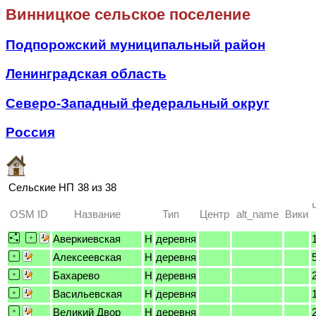
Винницкое сельское поселение
Подпорожский муниципальный район
Ленинградская область
Северо-Западный федеральный округ
Россия
Сельские НП
38 из 38
OSM ID
Название
Тип
Центр
alt_name
Вики
Аверкиевская
H
деревня
Алексеевская
H
деревня
Бахарево
H
деревня
Васильевская
H
деревня
Великий Двор
H
деревня