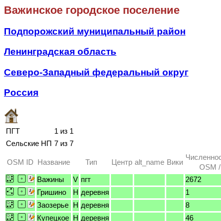
Важинское городское поселение
Подпорожский муниципальный район
Ленинградская область
Северо-Западный федеральный округ
Россия
ПГТ
1 из 1
Сельские НП
7 из 7
Численнос
OSM ID
Название
Тип
Центр
alt_name
Вики
OSM /
Важины
V
пгт
2672
Гришино
H
деревня
1
Заозерье
H
деревня
8
Купецкое
H
деревня
46