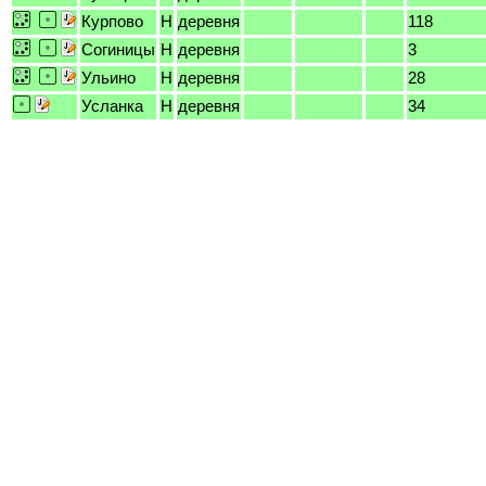
Курпово
H
деревня
118
Согиницы
H
деревня
3
Ульино
H
деревня
28
Усланка
H
деревня
34