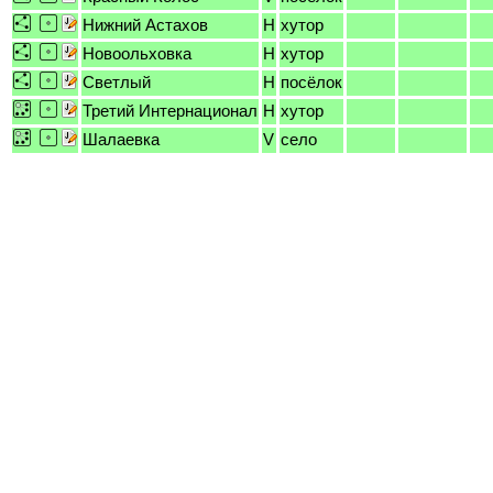
Нижний Астахов
H
хутор
Новоольховка
H
хутор
Светлый
H
посёлок
Третий Интернационал
H
хутор
Шалаевка
V
село