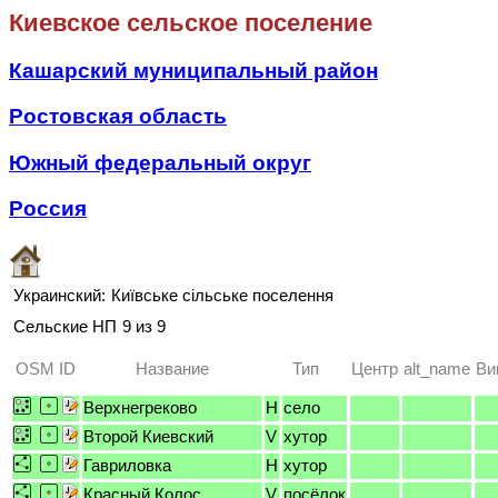
Киевское сельское поселение
Кашарский муниципальный район
Ростовская область
Южный федеральный округ
Россия
Украинский:
Київське сільське поселення
Сельские НП
9 из 9
OSM ID
Название
Тип
Центр
alt_name
Ви
Верхнегреково
H
село
Второй Киевский
V
хутор
Гавриловка
H
хутор
Красный Колос
V
посёлок