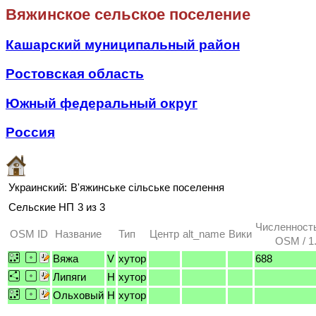
Вяжинское сельское поселение
Кашарский муниципальный район
Ростовская область
Южный федеральный округ
Россия
Украинский:
В'яжинське сільське поселення
Сельские НП
3 из 3
Численност
OSM ID
Название
Тип
Центр
alt_name
Вики
OSM / 1
Вяжа
V
хутор
688
Липяги
H
хутор
Ольховый
H
хутор