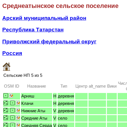
Среднеатынское сельское поселение
Арский муниципальный район
Республика Татарстан
Приволжский федеральный округ
Россия
Сельские НП
5 из 5
Числ
OSM ID
Название
Тип
Центр
alt_name
Вики
Арняш
H
деревня
Клачи
H
деревня
Нижние Аты
V
деревня
Средние Аты
V
село
Средняя Серда
V
село