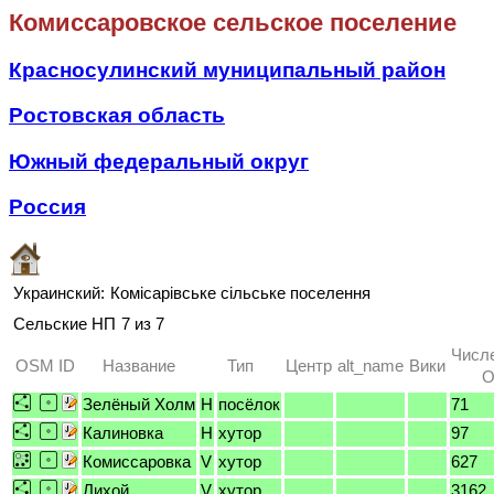
Комиссаровское сельское поселение
Красносулинский муниципальный район
Ростовская область
Южный федеральный округ
Россия
Украинский:
Комісарівське сільське поселення
Сельские НП
7 из 7
Числ
OSM ID
Название
Тип
Центр
alt_name
Вики
O
Зелёный Холм
H
посёлок
71
Калиновка
H
хутор
97
Комиссаровка
V
хутор
627
Лихой
V
хутор
3162