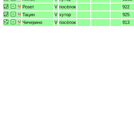
Розет
V
посёлок
922
Тацин
V
хутор
925
Чичерино
V
посёлок
913