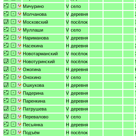
Мичурино
V
село
Молчанова
V
деревня
Московский
V
посёлок
Муллаши
V
село
Нариманова
V
деревня
Насекина
H
деревня
Новотарманский
V
посёлок
Новотуринский
V
посёлок
Ожогина
H
деревня
Онохино
V
село
Ошкукова
H
деревня
Падерина
V
деревня
Паренкина
H
деревня
Патрушева
V
деревня
Перевалово
V
село
Песьянка
H
деревня
Подъём
H
посёлок