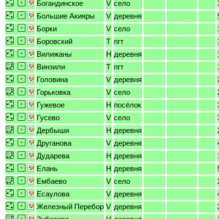
Богандинское
V
село
Большие Акияры
V
деревня
Борки
V
село
Боровский
T
пгт
Вилижаны
H
деревня
Винзили
T
пгт
Головина
V
деревня
Горьковка
V
село
Гужевое
H
посёлок
Гусево
V
село
Дербыши
H
деревня
Друганова
V
деревня
Дударева
H
деревня
Елань
H
деревня
Ембаево
V
село
Есаулова
V
деревня
Железный Перебор
V
деревня