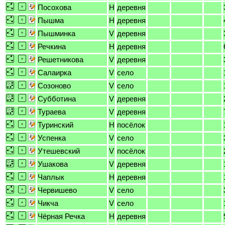
Посохова
H
деревня
Пышма
H
деревня
Пышминка
V
деревня
Речкина
H
деревня
Решетникова
V
деревня
Салаирка
V
село
Созоново
V
село
Субботина
V
деревня
Тураева
V
деревня
Туринский
H
посёлок
Успенка
V
село
Утешевский
V
посёлок
Ушакова
V
деревня
Чаплык
H
деревня
Червишево
V
село
Чикча
V
село
Чёрная Речка
H
деревня