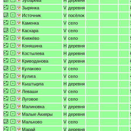
Зубарева
H
деревня
Зырянка
V
деревня
Источник
V
посёлок
Каменка
V
село
Каскара
V
село
Княжёво
V
село
Коняшина
H
деревня
Костылева
H
деревня
Криводанова
V
деревня
Кулаково
V
село
Кулига
V
село
Кыштырла
H
деревня
Леваши
V
село
Луговое
V
село
Малиновка
V
деревня
Малые Акияры
H
деревня
Мальково
V
село
Марай
V
деревня