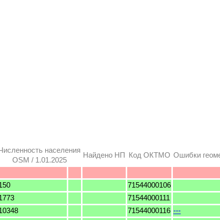
Численность населения
Найдено НП
Код ОКТМО
Ошибки геом
OSM / 1.01.2025
150
71544000106
1773
71544000111
10348
71544000116
---