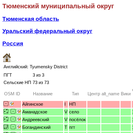
Тюменский муниципальный округ
Тюменская область
Уральский федеральный округ
Россия
Английский:
Tyumensky District
ПГТ
3 из 3
Сельские НП
73 из 73
OSM ID
Название
Тип
Центр
alt_name
Вики
Айгинское
I
НП
Аманадское
V
село
Андреевский
V
посёлок
Богандинский
T
пгт