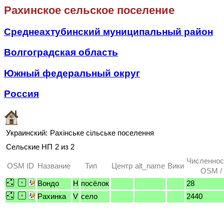
Рахинское сельское поселение
Среднеахтубинский муниципальный район
Волгоградская область
Южный федеральный округ
Россия
Украинский:
Рахінське сільське поселення
Сельские НП
2 из 2
Численнос
OSM ID
Название
Тип
Центр
alt_name
Вики
OSM / 
Вондо
H
посёлок
28
Рахинка
V
село
2440