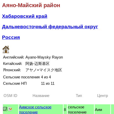
Аяно-Майский район
Хабаровский край
Дальневосточный федеральный округ
Россия
Английский:
Ayano-Maysky Rayon
Китайский:
阿扬-迈斯基区
Японский:
アヤノ=マイスク地区
Сельские поселения
4 из 4
Сельские НП
11 из 11
OSM ID
Название
Тип
Центр
Аимское сельское
сельское
8
Аим
поселение
поселение