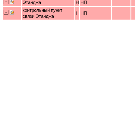
Этанджа
H
НП
контрольный пункт
I
НП
связи Этанджа