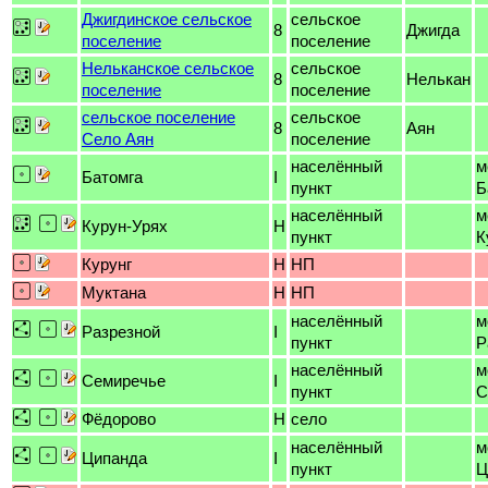
Джигдинское сельское
сельское
8
Джигда
поселение
поселение
Нельканское сельское
сельское
8
Нелькан
поселение
поселение
сельское поселение
сельское
8
Аян
Село Аян
поселение
населённый
м
Батомга
I
пункт
Б
населённый
м
Курун-Урях
H
пункт
К
Курунг
H
НП
Муктана
H
НП
населённый
м
Разрезной
I
пункт
Р
населённый
м
Семиречье
I
пункт
С
Фёдорово
H
село
населённый
м
Ципанда
I
пункт
Ц