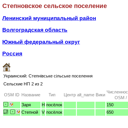
Степновское сельское поселение
Ленинский муниципальный район
Волгоградская область
Южный федеральный округ
Россия
Украинский:
Степнівське сільське поселення
Сельские НП
2 из 2
Численнос
OSM ID
Название
Тип
Центр
alt_name
Вики
OSM / 
Заря
H
посёлок
150
Степной
V
посёлок
650