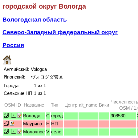
городской округ Вологда
Вологодская область
Северо-Западный федеральный округ
Россия
Английский:
Vologda
Японский:
ヴォログダ管区
Города
1 из 1
Сельские НП
1 из 1
Численность
OSM ID
Название
Тип
Центр
alt_name
Вики
OSM / 1.
Вологда
C
город
308530
Маурино
H
НП
Молочное
V
село