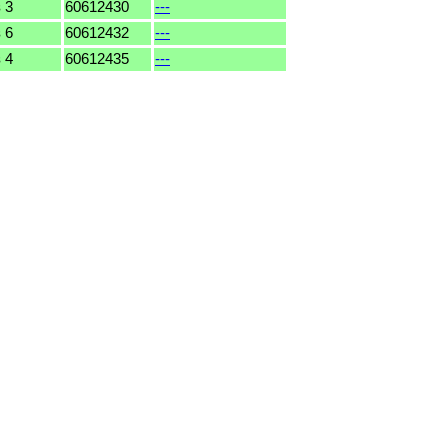
 3
60612430
---
 6
60612432
---
 4
60612435
---