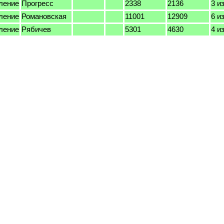
ление
Прогресс
2338
2136
3 из
ление
Романовская
11001
12909
6 из
ление
Рябичев
5301
4630
4 из