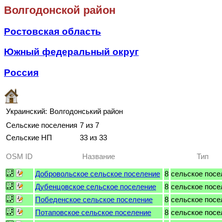
Волгодонской район
Ростовская область
Южный федеральный округ
Россия
Украинский:
Волгодонський район
Сельские поселения
7 из 7
Сельские НП
33 из 33
OSM ID
Название
Тип
Добровольское сельское поселение
8
сельское посе
Дубенцовское сельское поселение
8
сельское посе
Победенское сельское поселение
8
сельское посе
Потаповское сельское поселение
8
сельское посе