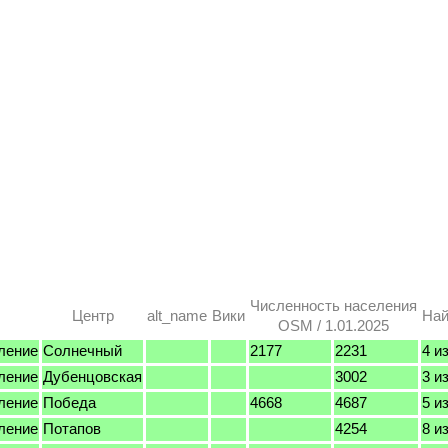
Численность населения
Центр
alt_name
Вики
Най
OSM / 1.01.2025
ление
Солнечный
2177
2231
4 из
ление
Дубенцовская
3002
3 из
ление
Победа
4668
4687
5 из
ление
Потапов
4254
8 из