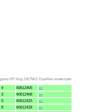
дено НП
Код ОКТМО
Ошибки геометрии
 4
60612405
---
 3
60612408
---
 5
60612425
---
 8
60612428
---