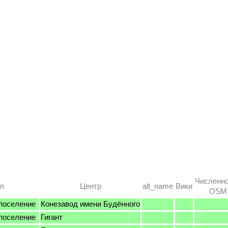
Численно
п
Центр
alt_name
Вики
OSM /
поселение
Конезавод имени Будённого
поселение
Гигант