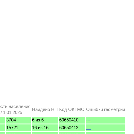
сть населения
Найдено НП
Код ОКТМО
Ошибки геометрии
 1.01.2025
3704
6 из 6
60650410
---
15721
16 из 16
60650412
---