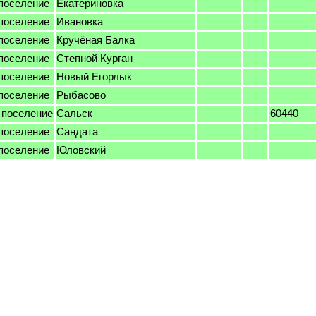
поселение
Екатериновка
поселение
Ивановка
поселение
Кручёная Балка
поселение
Степной Курган
поселение
Новый Егорлык
поселение
Рыбасово
 поселение
Сальск
60440
поселение
Сандата
поселение
Юловский