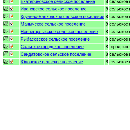
Екатериновское сельское поселение
8
сельское 
Ивановское сельское поселение
8
сельское 
Кручёно-Балковское сельское поселение
8
сельское 
Манычское сельское поселение
8
сельское 
Новоегорлыкское сельское поселение
8
сельское 
Рыбасовское сельское поселение
8
сельское 
Сальское городское поселение
8
городское
Сандатовское сельское поселение
8
сельское 
Юловское сельское поселение
8
сельское 