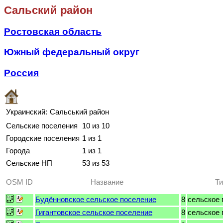
Сальский район
Ростовская область
Южный федеральный округ
Россия
Украинский:
Сальський район
Сельские поселения
10 из 10
Городские поселения
1 из 1
Города
1 из 1
Сельские НП
53 из 53
OSM ID
Название
Ти
Будённовское сельское поселение
8
сельское 
Гигантовское сельское поселение
8
сельское 