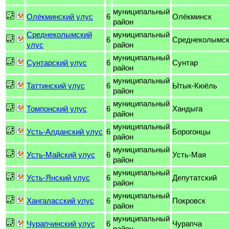
муниципальный
Олёкминский улус
6
Олёкминск
район
Среднеколымский
муниципальный
6
Среднеколымс
улус
район
муниципальный
Сунтарский улус
6
Сунтар
район
муниципальный
Таттинский улус
6
Ытык-Кюёль
район
муниципальный
Томпонский улус
6
Хандыга
район
муниципальный
Усть-Алданский улус
6
Борогонцы
район
муниципальный
Усть-Майский улус
6
Усть-Мая
район
муниципальный
Усть-Янский улус
6
Депутатский
район
муниципальный
Хангаласский улус
6
Покровск
район
муниципальный
Чурапчинский улус
6
Чурапча
район