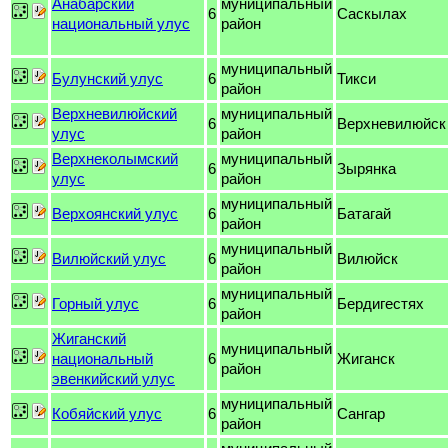
Анабарский
муниципальный
6
Саскылах
национальный улус
район
муниципальный
Булунский улус
6
Тикси
район
Верхневилюйский
муниципальный
6
Верхневилюйск
улус
район
Верхнеколымский
муниципальный
6
Зырянка
улус
район
муниципальный
Верхоянский улус
6
Батагай
район
муниципальный
Вилюйский улус
6
Вилюйск
район
муниципальный
Горный улус
6
Бердигестях
район
Жиганский
муниципальный
национальный
6
Жиганск
район
эвенкийский улус
муниципальный
Кобяйский улус
6
Сангар
район