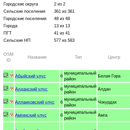
Городские округа
2 из 2
Сельские поселения
361 из 361
Городские поселения
48 из 48
Города
13 из 13
ПГТ
41 из 41
Сельские НП
577 из 583
OSM
Название
Тип
Центр
ID
муниципальный
Абыйский улус
6
Белая Гора
район
муниципальный
Алданский улус
6
Алдан
район
муниципальный
Аллаиховский улус
6
Чокурдах
район
муниципальный
Амгинский улус
6
Амга
район