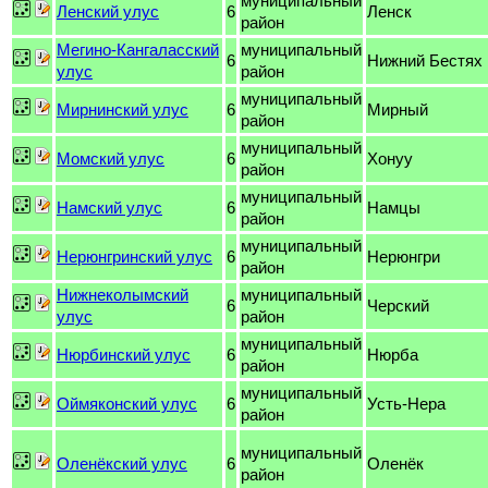
муниципальный
Ленский улус
6
Ленск
район
Мегино-Кангаласский
муниципальный
6
Нижний Бестях
улус
район
муниципальный
Мирнинский улус
6
Мирный
район
муниципальный
Момский улус
6
Хонуу
район
муниципальный
Намский улус
6
Намцы
район
муниципальный
Нерюнгринский улус
6
Нерюнгри
район
Нижнеколымский
муниципальный
6
Черский
улус
район
муниципальный
Нюрбинский улус
6
Нюрба
район
муниципальный
Оймяконский улус
6
Усть-Нера
район
муниципальный
Оленёкский улус
6
Оленёк
район