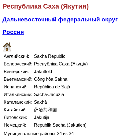
Республика Саха (Якутия)
Дальневосточный федеральный округ
Россия
Английский:
Sakha Republic
Белорусский:
Рэспубліка Саха (Якуція)
Венгерский:
Jakutföld
Вьетнамский:
Cộng hòa Sakha
Испанский:
República de Sajá
Итальянский:
Sacha-Jacuzia
Каталанский:
Sakhà
Китайский:
萨哈共和国
Литовский:
Jakutija
Немецкий:
Republik Sacha (Jakutien)
Муниципальные районы
34 из 34