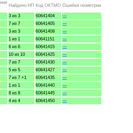
ения
Найдено НП
Код ОКТМО
Ошибки геометрии
3 из 3
60641404
---
7 из 7
60641405
---
3 из 3
60641408
---
1 из 1
60641151
---
6 из 6
60641415
---
10 из 10
60641425
---
7 из 7
60641430
---
5 из 5
60641427
---
7 из 7 +1
60641435
---
1 из 1
60641440
---
8 из 8
60641445
---
4 из 4
60641450
---