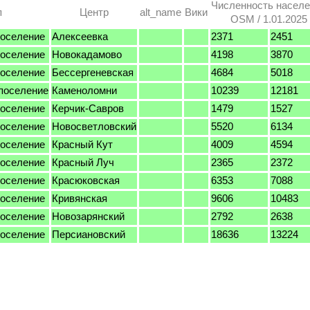
Численность насел
п
Центр
alt_name
Вики
OSM / 1.01.2025
поселение
Алексеевка
2371
2451
поселение
Новокадамово
4198
3870
поселение
Бессергеневская
4684
5018
 поселение
Каменоломни
10239
12181
поселение
Керчик-Савров
1479
1527
поселение
Новосветловский
5520
6134
поселение
Красный Кут
4009
4594
поселение
Красный Луч
2365
2372
поселение
Красюковская
6353
7088
поселение
Кривянская
9606
10483
поселение
Новозарянский
2792
2638
поселение
Персиановский
18636
13224