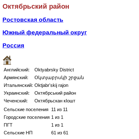
Октябрьский район
Ростовская область
Южный федеральный округ
Россия
Английский:
Oktyabrsky District
Армянский:
Օկտյաբրսկի շրջան
Итальянский:
Oktjabr'skij rajon
Украинский:
Октябрський район
Чеченский:
Октябрьскан кӀошт
Сельские поселения
11 из 11
Городские поселения
1 из 1
ПГТ
1 из 1
Сельские НП
61 из 61