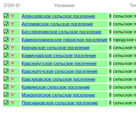
OSM ID
Название
Ти
Алексеевское сельское поселение
8
сельское 
Артемовское сельское поселение
8
сельское 
Бессергеневское сельское поселение
8
сельское 
Каменоломненское городское поселение
8
городское
Керчикское сельское поселение
8
сельское 
Коммунарское сельское поселение
8
сельское 
Краснокутское сельское поселение
8
сельское 
Краснолучское сельское поселение
8
сельское 
Красюковское сельское поселение
8
сельское 
Кривянское сельское поселение
8
сельское 
Мокрологское сельское поселение
8
сельское 
Персиановское сельское поселение
8
сельское 