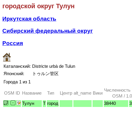
городской округ Тулун
Иркутская область
Сибирский федеральный округ
Россия
Каталанский:
Districte urbà de Tulun
Японский:
トゥルン管区
Города
1 из 1
Численность
OSM ID
Название
Тип
Центр
alt_name
Вики
OSM / 1.0
Тулун
T
город
38440
3