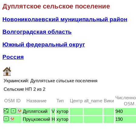
Дуплятское сельское поселение
Новониколаевский муниципальный район
Волгоградская область
Южный федеральный округ
Россия
Украинский:
Дуплятське сільське поселення
Сельские НП
2 из 2
Численно
OSM ID
Название
Тип
Центр
alt_name
Вики
OSM /
Дуплятский
V
хутор
940
Пруцковский
H
хутор
190