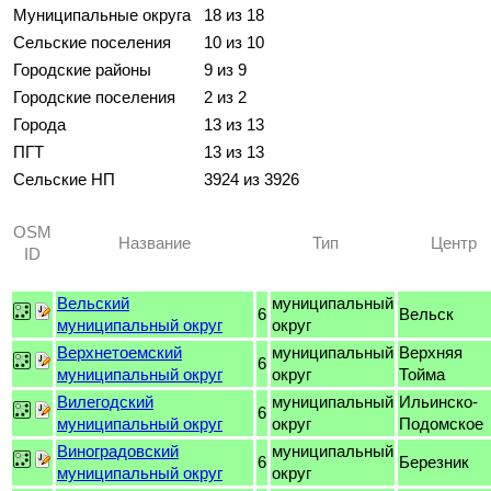
Муниципальные округа
18 из 18
Сельские поселения
10 из 10
Городские районы
9 из 9
Городские поселения
2 из 2
Города
13 из 13
ПГТ
13 из 13
Сельские НП
3924 из 3926
OSM
Название
Тип
Центр
ID
Вельский
муниципальный
6
Вельск
муниципальный округ
округ
Верхнетоемский
муниципальный
Верхняя
6
муниципальный округ
округ
Тойма
Вилегодский
муниципальный
Ильинско-
6
муниципальный округ
округ
Подомское
Виноградовский
муниципальный
6
Березник
муниципальный округ
округ