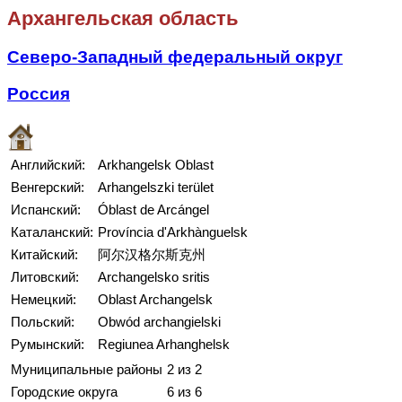
Архангельская область
Северо-Западный федеральный округ
Россия
Английский:
Arkhangelsk Oblast
Венгерский:
Arhangelszki terület
Испанский:
Óblast de Arcángel
Каталанский:
Província d'Arkhànguelsk
Китайский:
阿尔汉格尔斯克州
Литовский:
Archangelsko sritis
Немецкий:
Oblast Archangelsk
Польский:
Obwód archangielski
Румынский:
Regiunea Arhanghelsk
Муниципальные районы
2 из 2
Городские округа
6 из 6