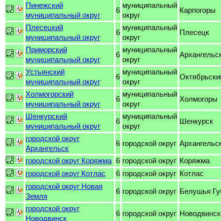
Пинежский
муниципальный
6
Карпогоры
муниципальный округ
округ
Плесецкий
муниципальный
6
Плесецк
муниципальный округ
округ
Приморский
муниципальный
6
Архангельс
муниципальный округ
округ
Устьянский
муниципальный
6
Октябрьски
муниципальный округ
округ
Холмогорский
муниципальный
6
Холмогоры
муниципальный округ
округ
Шенкурский
муниципальный
6
Шенкурск
муниципальный округ
округ
городской округ
6
городской округ
Архангельс
Архангельск
городской округ Коряжма
6
городской округ
Коряжма
городской округ Котлас
6
городской округ
Котлас
городской округ Новая
6
городской округ
Белушья Гу
Земля
городской округ
6
городской округ
Новодвинск
Новодвинск