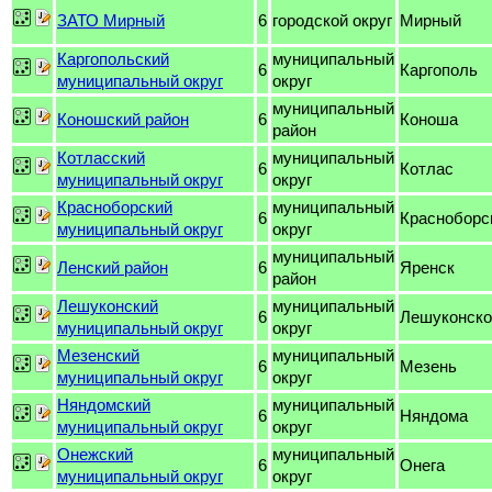
ЗАТО Мирный
6
городской округ
Мирный
Каргопольский
муниципальный
6
Каргополь
муниципальный округ
округ
муниципальный
Коношский район
6
Коноша
район
Котласский
муниципальный
6
Котлас
муниципальный округ
округ
Красноборский
муниципальный
6
Красноборс
муниципальный округ
округ
муниципальный
Ленский район
6
Яренск
район
Лешуконский
муниципальный
6
Лешуконско
муниципальный округ
округ
Мезенский
муниципальный
6
Мезень
муниципальный округ
округ
Няндомский
муниципальный
6
Няндома
муниципальный округ
округ
Онежский
муниципальный
6
Онега
муниципальный округ
округ