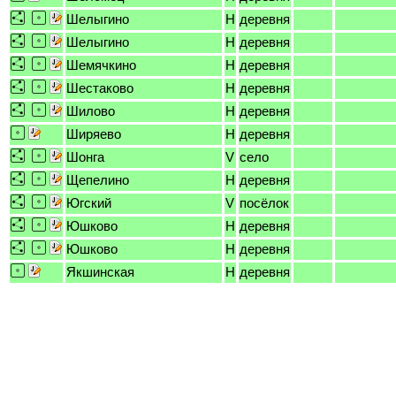
Шелыгино
H
деревня
Шелыгино
H
деревня
Шемячкино
H
деревня
Шестаково
H
деревня
Шилово
H
деревня
Ширяево
H
деревня
Шонга
V
село
Щепелино
H
деревня
Югский
V
посёлок
Юшково
H
деревня
Юшково
H
деревня
Якшинская
H
деревня