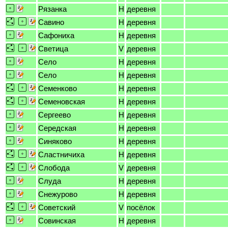
Рязанка
H
деревня
Савино
H
деревня
Сафониха
H
деревня
Светица
V
деревня
Село
H
деревня
Село
H
деревня
Семенково
H
деревня
Семеновская
H
деревня
Сергеево
H
деревня
Середская
H
деревня
Синяково
H
деревня
Сластничиха
H
деревня
Слобода
V
деревня
Слуда
H
деревня
Снежурово
H
деревня
Советский
V
посёлок
Совинская
H
деревня