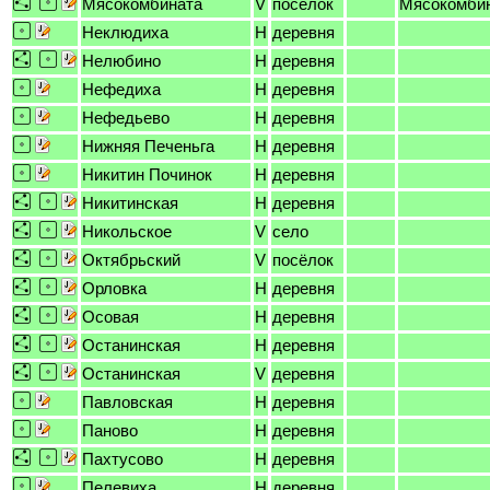
Мясокомбината
V
посёлок
Мясокомби
Неклюдиха
H
деревня
Нелюбино
H
деревня
Нефедиха
H
деревня
Нефедьево
H
деревня
Нижняя Печеньга
H
деревня
Никитин Починок
H
деревня
Никитинская
H
деревня
Никольское
V
село
Октябрьский
V
посёлок
Орловка
H
деревня
Осовая
H
деревня
Останинская
H
деревня
Останинская
V
деревня
Павловская
H
деревня
Паново
H
деревня
Пахтусово
H
деревня
Пелевиха
H
деревня