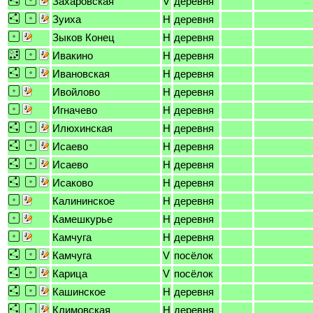
Захаровская
V
деревня
Зуиха
H
деревня
Зыков Конец
H
деревня
Ивакино
H
деревня
Ивановская
H
деревня
Ивойлово
H
деревня
Игначево
H
деревня
Илюхинская
H
деревня
Исаево
H
деревня
Исаево
H
деревня
Исаково
H
деревня
Калининское
H
деревня
Камешкурье
H
деревня
Камчуга
H
деревня
Камчуга
V
посёлок
Карица
V
посёлок
Кашинское
H
деревня
Климовская
H
деревня