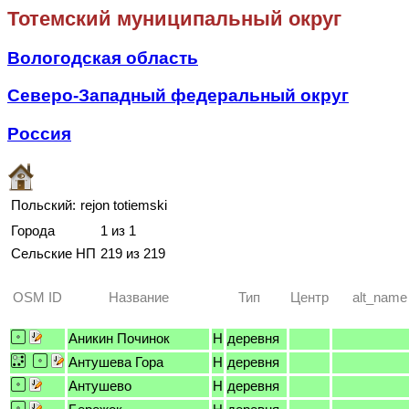
Тотемский муниципальный округ
Вологодская область
Северо-Западный федеральный округ
Россия
Польский:
rejon totiemski
Города
1 из 1
Сельские НП
219 из 219
OSM ID
Название
Тип
Центр
alt_name
Аникин Починок
H
деревня
Антушева Гора
H
деревня
Антушево
H
деревня