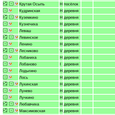
Крутая Осыпь
H
посёлок
Кудринская
H
деревня
Куземкино
H
деревня
Кузнечиха
H
деревня
Леваш
H
деревня
Левинское
H
деревня
Ленино
H
деревня
Лесниково
V
деревня
Лобаниха
H
деревня
Лобаново
I
деревня
Лодыгино
H
деревня
Лось
H
деревня
Лукинская
H
деревня
Лунево
H
деревня
Лучкино
H
деревня
Любавчиха
H
деревня
Максимовская
H
деревня