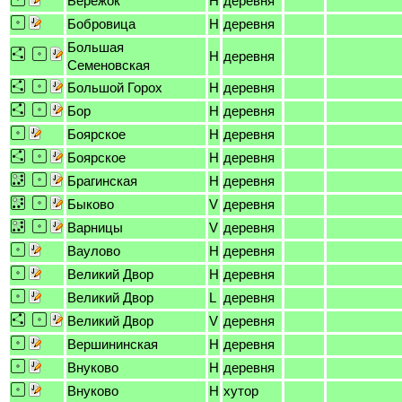
Бережок
H
деревня
Бобровица
H
деревня
Большая
H
деревня
Семеновская
Большой Горох
H
деревня
Бор
H
деревня
Боярское
H
деревня
Боярское
H
деревня
Брагинская
H
деревня
Быково
V
деревня
Варницы
V
деревня
Ваулово
H
деревня
Великий Двор
H
деревня
Великий Двор
L
деревня
Великий Двор
V
деревня
Вершининская
H
деревня
Внуково
H
деревня
Внуково
H
хутор