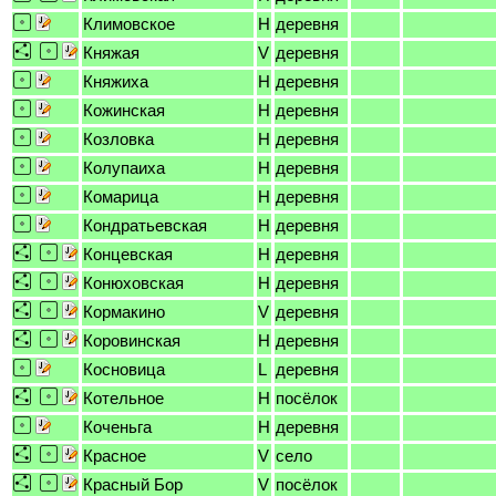
Климовское
H
деревня
Княжая
V
деревня
Княжиха
H
деревня
Кожинская
H
деревня
Козловка
H
деревня
Колупаиха
H
деревня
Комарица
H
деревня
Кондратьевская
H
деревня
Концевская
H
деревня
Конюховская
H
деревня
Кормакино
V
деревня
Коровинская
H
деревня
Косновица
L
деревня
Котельное
H
посёлок
Коченьга
H
деревня
Красное
V
село
Красный Бор
V
посёлок