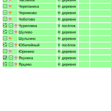
Черепаниха
H
деревня
Черняково
H
деревня
Чоботово
H
деревня
Чуриловка
V
посёлок
Шулево
H
деревня
Шульгино
H
деревня
Юбилейный
V
посёлок
Юренино
H
деревня
Якуниха
V
деревня
Ярцево
H
деревня