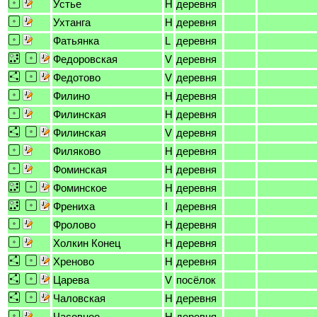
Устье
H
деревня
Ухтанга
H
деревня
Фатьянка
L
деревня
Федоровская
V
деревня
Федотово
V
деревня
Филино
H
деревня
Филинская
H
деревня
Филинская
V
деревня
Филяково
H
деревня
Фоминская
H
деревня
Фоминское
H
деревня
Френиха
I
деревня
Фролово
H
деревня
Холкин Конец
H
деревня
Хреново
H
деревня
Царева
V
посёлок
Чаловская
H
деревня
Часовное
H
деревня