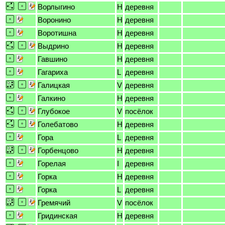
Ворлыгино
H
деревня
Воронино
H
деревня
Воротишна
H
деревня
Выдрино
H
деревня
Гавшино
H
деревня
Гагариха
L
деревня
Галицкая
V
деревня
Галкино
H
деревня
Глубокое
V
посёлок
Голебатово
H
деревня
Гора
L
деревня
Горбенцово
H
деревня
Горелая
I
деревня
Горка
H
деревня
Горка
L
деревня
Гремячий
V
посёлок
Гридинская
H
деревня