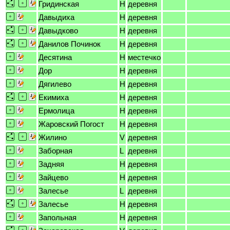
Гридинская
H
деревня
Давыдиха
H
деревня
Давыдково
H
деревня
Данилов Починок
H
деревня
Десятина
H
местечко
Дор
H
деревня
Дягилево
H
деревня
Екимиха
H
деревня
Ермолица
H
деревня
Жаровский Погост
H
деревня
Жилино
V
деревня
Заборная
L
деревня
Задняя
H
деревня
Зайцево
H
деревня
Залесье
L
деревня
Залесье
H
деревня
Запольная
H
деревня