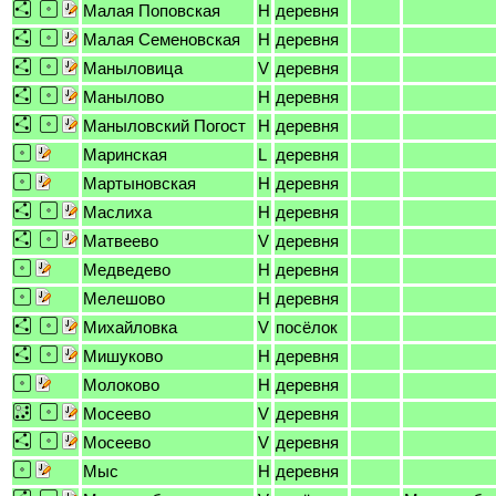
Малая Поповская
H
деревня
Малая Семеновская
H
деревня
Маныловица
V
деревня
Манылово
H
деревня
Маныловский Погост
H
деревня
Маринская
L
деревня
Мартыновская
H
деревня
Маслиха
H
деревня
Матвеево
V
деревня
Медведево
H
деревня
Мелешово
H
деревня
Михайловка
V
посёлок
Мишуково
H
деревня
Молоково
H
деревня
Мосеево
V
деревня
Мосеево
V
деревня
Мыс
H
деревня