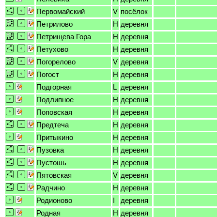
Первомайский
V
посёлок
Петрилово
H
деревня
Петрищева Гора
H
деревня
Петухово
H
деревня
Погорелово
V
деревня
Погост
H
деревня
Подгорная
L
деревня
Подлипное
H
деревня
Поповская
H
деревня
Предтеча
H
деревня
Притыкино
H
деревня
Пузовка
H
деревня
Пустошь
H
деревня
Пятовская
V
деревня
Радчино
H
деревня
Родионово
I
деревня
Родная
H
деревня