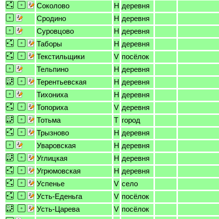
Соколово
H
деревня
Сродино
H
деревня
Суровцово
H
деревня
Таборы
H
деревня
Текстильщики
V
посёлок
Тельпино
H
деревня
Терентьевская
H
деревня
Тихониха
H
деревня
Топориха
V
деревня
Тотьма
T
город
Трызново
H
деревня
Уваровская
H
деревня
Углицкая
H
деревня
Угрюмовская
H
деревня
Успенье
V
село
Усть-Еденьга
V
посёлок
Усть-Царева
V
посёлок