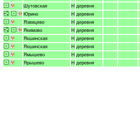
Шутовская
H
деревня
Юрино
H
деревня
Язвицево
H
деревня
Якимово
H
деревня
Якшинская
H
деревня
Якшинская
H
деревня
Ямышево
H
деревня
Ярышево
H
деревня