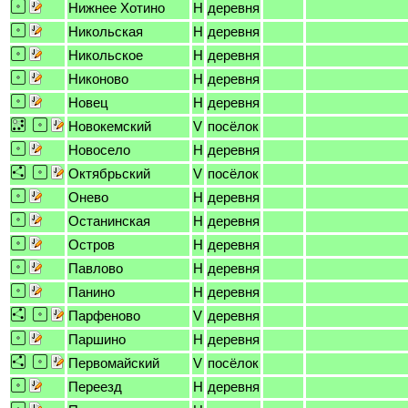
Нижнее Хотино
H
деревня
Никольская
H
деревня
Никольское
H
деревня
Никоново
H
деревня
Новец
H
деревня
Новокемский
V
посёлок
Новосело
H
деревня
Октябрьский
V
посёлок
Онево
H
деревня
Останинская
H
деревня
Остров
H
деревня
Павлово
H
деревня
Панино
H
деревня
Парфеново
V
деревня
Паршино
H
деревня
Первомайский
V
посёлок
Переезд
H
деревня