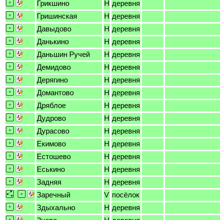
Грикшино
H
деревня
Гришинская
H
деревня
Давыдово
H
деревня
Данькино
H
деревня
Даньшин Ручей
H
деревня
Демидово
H
деревня
Дерягино
H
деревня
Домантово
H
деревня
Дряблое
H
деревня
Дудрово
H
деревня
Дурасово
H
деревня
Екимово
H
деревня
Естошево
H
деревня
Еськино
H
деревня
Задняя
H
деревня
Заречный
V
посёлок
Здыхально
H
деревня