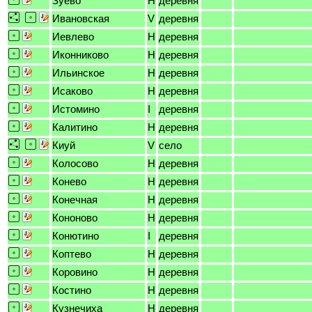
Зуево
H
деревня
Ивановская
V
деревня
Иевлево
H
деревня
Иконниково
H
деревня
Ильинское
H
деревня
Исаково
H
деревня
Истомино
I
деревня
Калитино
H
деревня
Киуй
V
село
Колосово
H
деревня
Конево
H
деревня
Конечная
H
деревня
Кононово
H
деревня
Конютино
I
деревня
Коптево
H
деревня
Коровино
H
деревня
Костино
H
деревня
Кузнечиха
H
деревня