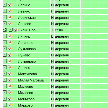
Ларино
H
деревня
Левино
I
деревня
Левинская
H
деревня
Легково
H
деревня
Липин Бор
T
село
Липник
L
деревня
Логиново
H
деревня
Лукьяново
H
деревня
Лунево
H
деревня
Лутьяново
H
деревня
Ляпино
H
деревня
Максимово
H
деревня
Малая Чаготма
H
деревня
Малеево
H
деревня
Малеево
H
деревня
Маньково
H
деревня
Марково
H
деревня