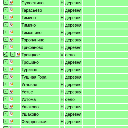
Сухоежино
H
деревня
Тарасьево
H
деревня
Тимино
H
деревня
Тимино
H
деревня
Тимошино
H
деревня
Торопунино
H
деревня
Трифаново
H
деревня
Троицкое
V
село
Трошино
H
деревня
Турзино
H
деревня
Тушная Гора
I
деревня
Угловая
H
деревня
Устье
H
деревня
Ухтома
H
село
Ушаково
H
деревня
Ушаково
H
деревня
Федоровская
H
деревня