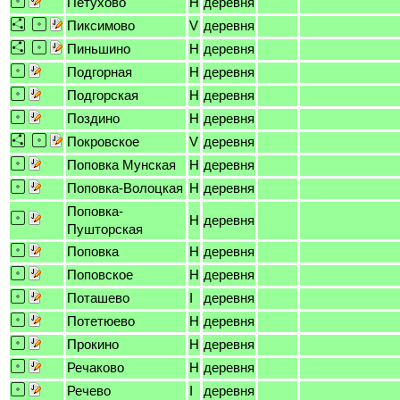
Петухово
H
деревня
Пиксимово
V
деревня
Пиньшино
H
деревня
Подгорная
H
деревня
Подгорская
H
деревня
Поздино
H
деревня
Покровское
V
деревня
Поповка Мунская
H
деревня
Поповка-Волоцкая
H
деревня
Поповка-
H
деревня
Пушторская
Поповка
H
деревня
Поповское
H
деревня
Поташево
I
деревня
Потетюево
H
деревня
Прокино
H
деревня
Речаково
H
деревня
Речево
I
деревня