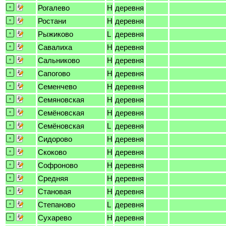
Рогалево
H
деревня
Ростани
H
деревня
Рыжиково
L
деревня
Савалиха
H
деревня
Сальниково
H
деревня
Сапогово
H
деревня
Семенчево
H
деревня
Семяновская
H
деревня
Семёновская
H
деревня
Семёновская
L
деревня
Сидорово
H
деревня
Скоково
H
деревня
Софроново
H
деревня
Средняя
H
деревня
Становая
H
деревня
Степаново
L
деревня
Сухарево
H
деревня