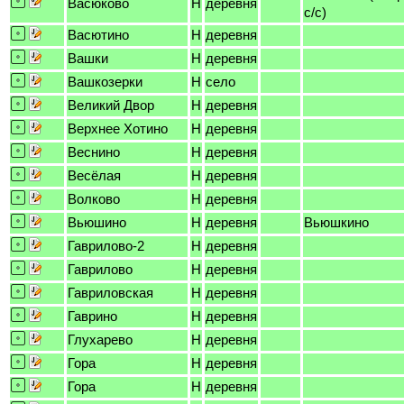
Васюково
H
деревня
с/с)
Васютино
H
деревня
Вашки
H
деревня
Вашкозерки
H
село
Великий Двор
H
деревня
Верхнее Хотино
H
деревня
Веснино
H
деревня
Весёлая
H
деревня
Волково
H
деревня
Вьюшино
H
деревня
Вьюшкино
Гаврилово-2
H
деревня
Гаврилово
H
деревня
Гавриловская
H
деревня
Гаврино
H
деревня
Глухарево
H
деревня
Гора
H
деревня
Гора
H
деревня