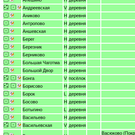
Андреевская
V
деревня
Аниково
H
деревня
Антропово
H
деревня
Аншевская
H
деревня
Берег
H
деревня
Березник
H
деревня
Берниково
H
деревня
Большая Чаготма
H
деревня
Большой Двор
H
деревня
Бонга
V
посёлок
Борисово
H
деревня
Борок
L
деревня
Босово
H
деревня
Ботыгино
L
деревня
Васильево
H
деревня
Васильевская
V
деревня
Васюково (Покр