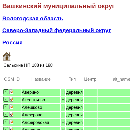
Вашкинский муниципальный округ
Вологодская область
Северо-Западный федеральный округ
Россия
Сельские НП
188 из 188
OSM ID
Название
Тип
Центр
alt_nam
Аверино
H
деревня
Аксентьево
H
деревня
Алешково
H
деревня
Алферово
L
деревня
Алферовская
H
деревня
Алёшино
H
деревня