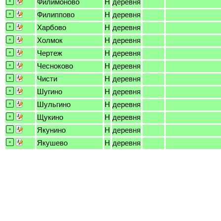
Филимоново
H
деревня
Филиппово
H
деревня
Харбово
H
деревня
Холмок
H
деревня
Чертеж
H
деревня
Чесноково
H
деревня
Чисти
H
деревня
Шугино
H
деревня
Шульгино
H
деревня
Щукино
H
деревня
Якунино
H
деревня
Якушево
H
деревня