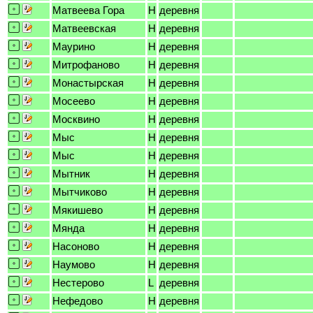
Матвеева Гора
H
деревня
Матвеевская
H
деревня
Маурино
H
деревня
Митрофаново
H
деревня
Монастырская
H
деревня
Мосеево
H
деревня
Москвино
H
деревня
Мыс
H
деревня
Мыс
H
деревня
Мытник
H
деревня
Мытчиково
H
деревня
Мякишево
H
деревня
Мянда
H
деревня
Насоново
H
деревня
Наумово
H
деревня
Нестерово
L
деревня
Нефедово
H
деревня