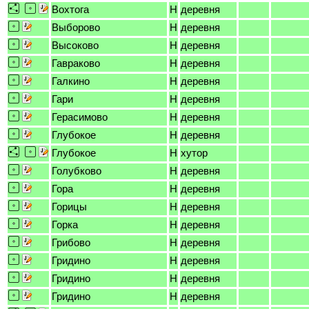
Вохтога
H
деревня
Выборово
H
деревня
Высоково
H
деревня
Гавраково
H
деревня
Галкино
H
деревня
Гари
H
деревня
Герасимово
H
деревня
Глубокое
H
деревня
Глубокое
H
хутор
Голубково
H
деревня
Гора
H
деревня
Горицы
H
деревня
Горка
H
деревня
Грибово
H
деревня
Гридино
H
деревня
Гридино
H
деревня
Гридино
H
деревня