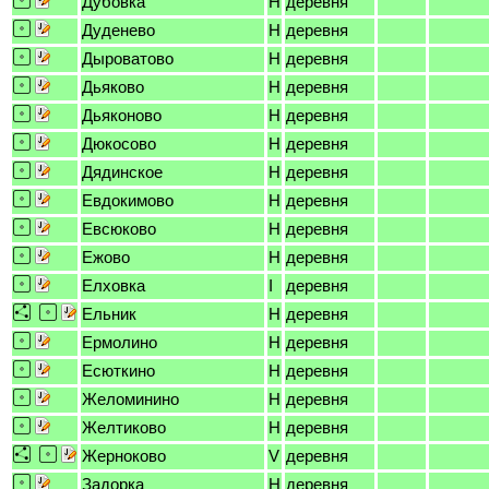
Дубовка
H
деревня
Дуденево
H
деревня
Дыроватово
H
деревня
Дьяково
H
деревня
Дьяконово
H
деревня
Дюкосово
H
деревня
Дядинское
H
деревня
Евдокимово
H
деревня
Евсюково
H
деревня
Ежово
H
деревня
Елховка
I
деревня
Ельник
H
деревня
Ермолино
H
деревня
Есюткино
H
деревня
Желоминино
H
деревня
Желтиково
H
деревня
Жерноково
V
деревня
Задорка
H
деревня