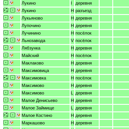
Лукино
I
деревня
Лукино
H
разъезд
Лукьяново
H
деревня
Лупочино
H
деревня
Лучинино
H
посёлок
Льнозавода
V
посёлок
Лябзунка
H
деревня
Майский
H
посёлок
Маклаково
H
деревня
Максимовица
H
деревня
Максимовка
H
посёлок
Максимово
H
деревня
Максимово
L
деревня
Малое Денисьево
H
деревня
Малое Займище
L
деревня
Малое Костино
H
деревня
Маркашово
H
деревня