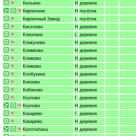
Кельино
H
деревня
Кирпичное
H
посёлок
Кирпичный Завод
L
посёлок
Киселево
H
деревня
Клеопино
L
деревня
Кликуново
H
деревня
Климково
H
деревня
Климово
H
деревня
Климово
H
деревня
Клобукино
H
деревня
Князево
H
деревня
Кобяково
H
деревня
Козлово
I
деревня
Козлово
H
деревня
Кокарево
I
деревня
Кокарево
H
деревня
Колотилиха
H
деревня