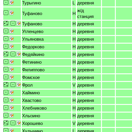
Турыгино
L
деревня
ж/д
Туфаново
H
станция
Туфаново
H
деревня
Угленцево
H
деревня
Ульяновка
H
деревня
Федорково
H
деревня
Федяйкино
H
деревня
Фетинино
H
деревня
Филиппово
H
деревня
Фомское
H
деревня
Фрол
V
деревня
Хаймино
H
деревня
Хвастово
H
деревня
Хлебниково
H
деревня
Хлызино
H
деревня
Хорошево
V
деревня
Худынино
I
деревня