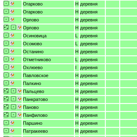
Огарково
H
деревня
Огарково
H
деревня
Орлово
H
деревня
Орлово
H
деревня
Осиновица
L
деревня
Осомово
L
деревня
Останино
H
деревня
Отметниково
L
деревня
Охлюево
I
деревня
Павловское
H
деревня
Палкино
H
деревня
Пальцево
H
деревня
Панкратово
H
деревня
Паново
H
деревня
Панфилово
H
деревня
Паршино
H
деревня
Патракеево
H
деревня