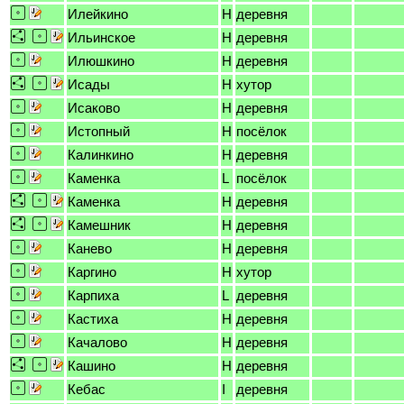
Илейкино
H
деревня
Ильинское
H
деревня
Илюшкино
H
деревня
Исады
H
хутор
Исаково
H
деревня
Истопный
H
посёлок
Калинкино
H
деревня
Каменка
L
посёлок
Каменка
H
деревня
Камешник
H
деревня
Канево
H
деревня
Каргино
H
хутор
Карпиха
L
деревня
Кастиха
H
деревня
Качалово
H
деревня
Кашино
H
деревня
Кебас
I
деревня