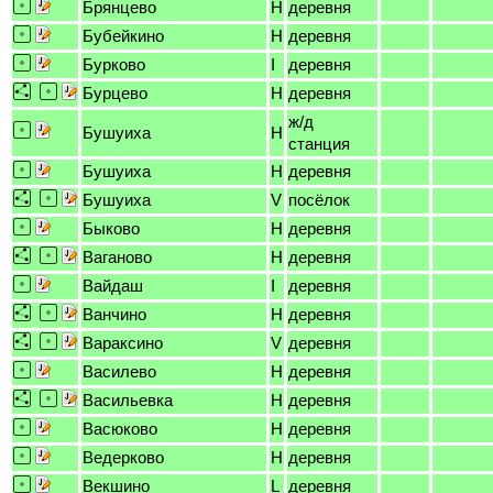
Брянцево
H
деревня
Бубейкино
H
деревня
Бурково
I
деревня
Бурцево
H
деревня
ж/д
Бушуиха
H
станция
Бушуиха
H
деревня
Бушуиха
V
посёлок
Быково
H
деревня
Ваганово
H
деревня
Вайдаш
I
деревня
Ванчино
H
деревня
Вараксино
V
деревня
Василево
H
деревня
Васильевка
H
деревня
Васюково
H
деревня
Ведерково
H
деревня
Векшино
L
деревня