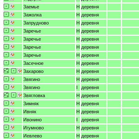
Заемье
H
деревня
Зажолка
H
деревня
Запрудново
H
деревня
Заречье
H
деревня
Заречье
H
деревня
Заречье
H
деревня
Заречье
H
деревня
Засечное
H
деревня
Захарово
H
деревня
Звягино
H
деревня
Звягино
I
деревня
Звягловка
H
деревня
Зимняк
H
деревня
Ивняк
H
деревня
Ивонино
I
деревня
Игумново
H
деревня
Иевлево
H
деревня