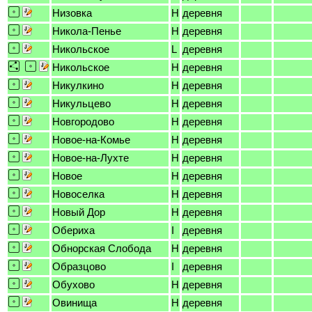
Низовка
H
деревня
Никола-Пенье
H
деревня
Никольское
L
деревня
Никольское
H
деревня
Никулкино
H
деревня
Никульцево
H
деревня
Новгородово
H
деревня
Новое-на-Комье
H
деревня
Новое-на-Лухте
H
деревня
Новое
H
деревня
Новоселка
H
деревня
Новый Дор
H
деревня
Обериха
I
деревня
Обнорская Слобода
H
деревня
Образцово
I
деревня
Обухово
H
деревня
Овинища
H
деревня