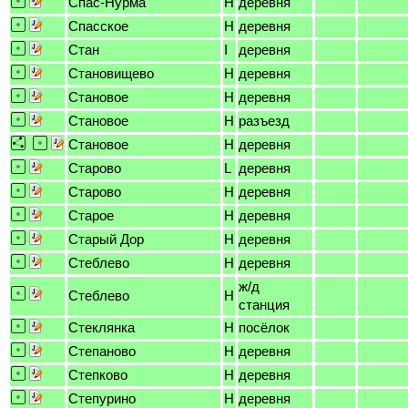
Спас-Нурма
H
деревня
Спасское
H
деревня
Стан
I
деревня
Становищево
H
деревня
Становое
H
деревня
Становое
H
разъезд
Становое
H
деревня
Старово
L
деревня
Старово
H
деревня
Старое
H
деревня
Старый Дор
H
деревня
Стеблево
H
деревня
ж/д
Стеблево
H
станция
Стеклянка
H
посёлок
Степаново
H
деревня
Степково
H
деревня
Степурино
H
деревня