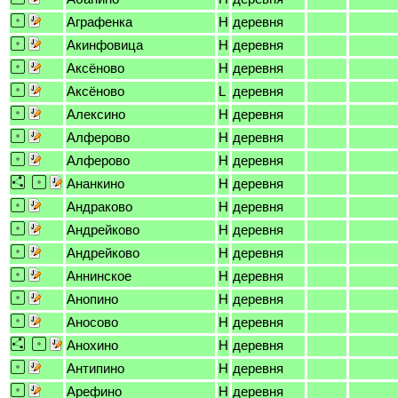
Аграфенка
H
деревня
Акинфовица
H
деревня
Аксёново
H
деревня
Аксёново
L
деревня
Алексино
H
деревня
Алферово
H
деревня
Алферово
H
деревня
Ананкино
H
деревня
Андраково
H
деревня
Андрейково
H
деревня
Андрейково
H
деревня
Аннинское
H
деревня
Анопино
H
деревня
Аносово
H
деревня
Анохино
H
деревня
Антипино
H
деревня
Арефино
H
деревня