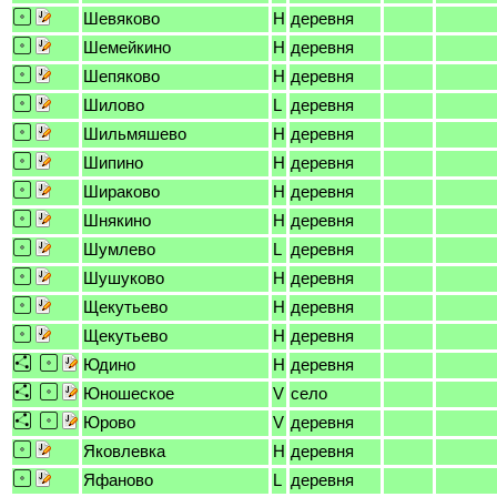
Шевяково
H
деревня
Шемейкино
H
деревня
Шепяково
H
деревня
Шилово
L
деревня
Шильмяшево
H
деревня
Шипино
H
деревня
Шираково
H
деревня
Шнякино
H
деревня
Шумлево
L
деревня
Шушуково
H
деревня
Щекутьево
H
деревня
Щекутьево
H
деревня
Юдино
H
деревня
Юношеское
V
село
Юрово
V
деревня
Яковлевка
H
деревня
Яфаново
L
деревня