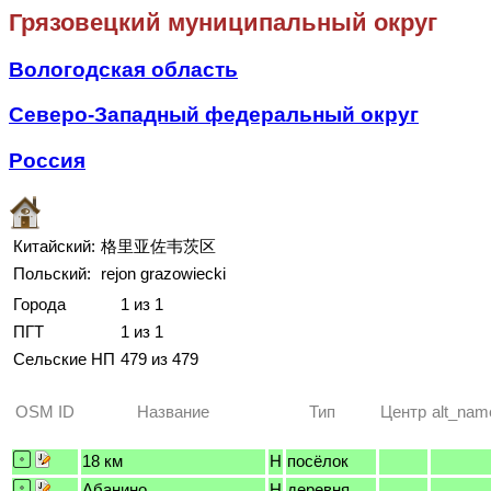
Грязовецкий муниципальный округ
Вологодская область
Северо-Западный федеральный округ
Россия
Китайский:
格里亚佐韦茨区
Польский:
rejon grazowiecki
Города
1 из 1
ПГТ
1 из 1
Сельские НП
479 из 479
OSM ID
Название
Тип
Центр
alt_nam
18 км
H
посёлок
Абанино
H
деревня