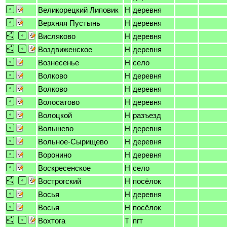
Великорецкий Липовик
H
деревня
Верхняя Пустынь
H
деревня
Висляково
H
деревня
Воздвиженское
H
деревня
Вознесенье
H
село
Волково
H
деревня
Волково
H
деревня
Волосатово
H
деревня
Волоцкой
H
разъезд
Волынево
H
деревня
Вольное-Сырищево
H
деревня
Воронино
H
деревня
Воскресенское
H
село
Вострогский
H
посёлок
Восья
H
деревня
Восья
H
посёлок
Вохтога
T
пгт