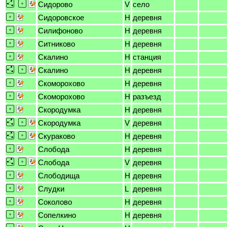
Сидорово
V
село
Сидоровское
H
деревня
Силифоново
H
деревня
Ситниково
H
деревня
Скалино
H
станция
Скалино
H
деревня
Скоморохово
H
деревня
Скоморохово
H
разъезд
Скородумка
H
деревня
Скородумка
V
деревня
Скураково
H
деревня
Слобода
H
деревня
Слобода
V
деревня
Слободища
H
деревня
Слудки
L
деревня
Соколово
H
деревня
Сопелкино
H
деревня