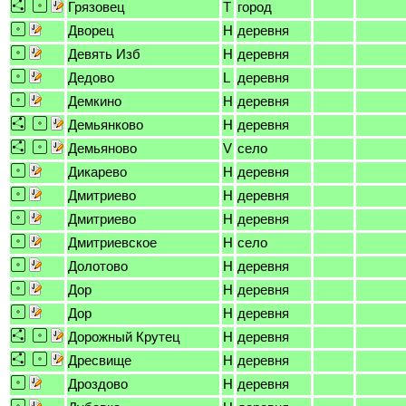
Грязовец
T
город
Дворец
H
деревня
Девять Изб
H
деревня
Дедово
L
деревня
Демкино
H
деревня
Демьянково
H
деревня
Демьяново
V
село
Дикарево
H
деревня
Дмитриево
H
деревня
Дмитриево
H
деревня
Дмитриевское
H
село
Долотово
H
деревня
Дор
H
деревня
Дор
H
деревня
Дорожный Крутец
H
деревня
Дресвище
H
деревня
Дроздово
H
деревня