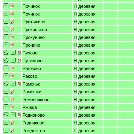
Починок
H
деревня
Починок
H
деревня
Притыкино
H
деревня
Прокопьево
H
деревня
Прокунино
H
деревня
Пронино
H
деревня
Пузово
H
деревня
Путилово
H
деревня
Рагозино
H
деревня
Раково
H
деревня
Раменье
H
деревня
Рамешки
H
деревня
Ременниково
H
деревня
Ржища
H
деревня
Родионово
H
деревня
Родниково
H
деревня
Рождество
L
деревня