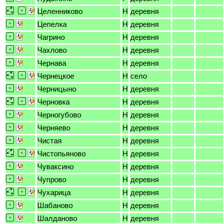
Целенниково
H
деревня
Цепелка
H
деревня
Чагрино
H
деревня
Чахлово
H
деревня
Чернава
H
деревня
Чернецкое
H
село
Черницыно
H
деревня
Черновка
H
деревня
Черногубово
H
деревня
Черняево
H
деревня
Чистая
H
деревня
Чистопьяново
H
деревня
Чуваксино
H
деревня
Чупрово
H
деревня
Чухарица
H
деревня
Шабаново
H
деревня
Шалданово
H
деревня