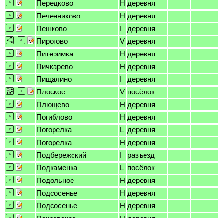
Передково
H
деревня
Печенниково
H
деревня
Пешково
I
деревня
Пирогово
V
деревня
Питеримка
H
деревня
Пичкарево
H
деревня
Пищалино
I
деревня
Плоское
V
посёлок
Плющево
H
деревня
Погиблово
H
деревня
Погорелка
L
деревня
Погорелка
H
деревня
Подбережский
I
разъезд
Подкаменка
L
посёлок
Подольное
H
деревня
Подсосенье
H
деревня
Подсосенье
H
деревня