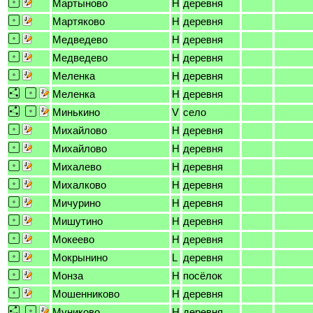
Мартыново
H
деревня
Мартяково
H
деревня
Медведево
H
деревня
Медведево
H
деревня
Меленка
H
деревня
Меленка
H
деревня
Минькино
V
село
Михайлово
H
деревня
Михайлово
H
деревня
Михалево
H
деревня
Михалково
H
деревня
Мичурино
H
деревня
Мишутино
H
деревня
Мокеево
H
деревня
Мокрынино
L
деревня
Монза
H
посёлок
Мошенниково
H
деревня
Муниково
H
деревня