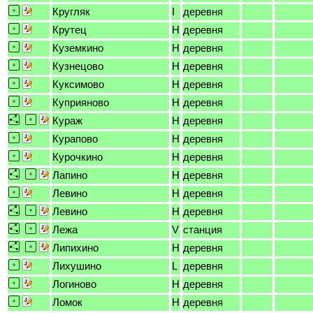
Кругляк
I
деревня
Крутец
H
деревня
Куземкино
H
деревня
Кузнецово
H
деревня
Куксимово
H
деревня
Куприяново
H
деревня
Кураж
H
деревня
Курапово
H
деревня
Курочкино
H
деревня
Лапино
H
деревня
Левино
H
деревня
Левино
H
деревня
Лежа
V
станция
Липихино
H
деревня
Лихушино
L
деревня
Логиново
H
деревня
Ломок
H
деревня