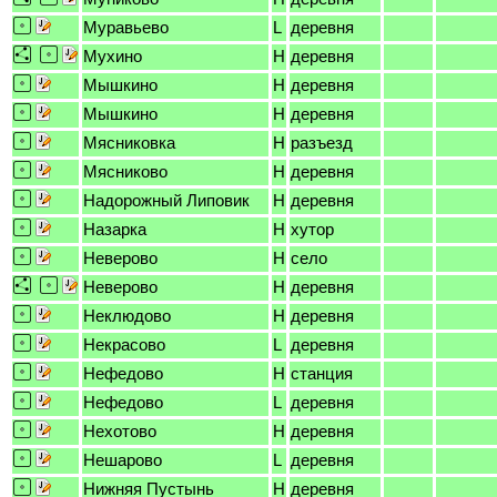
Муравьево
L
деревня
Мухино
H
деревня
Мышкино
H
деревня
Мышкино
H
деревня
Мясниковка
H
разъезд
Мясниково
H
деревня
Надорожный Липовик
H
деревня
Назарка
H
хутор
Неверово
H
село
Неверово
H
деревня
Неклюдово
H
деревня
Некрасово
L
деревня
Нефедово
H
станция
Нефедово
L
деревня
Нехотово
H
деревня
Нешарово
L
деревня
Нижняя Пустынь
H
деревня