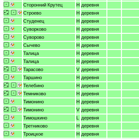
Сторонний Крутец
H
деревня
Строево
H
деревня
Студенец
H
деревня
Суворково
H
деревня
Суворово
H
деревня
Сычево
H
деревня
Талица
H
деревня
Талица
H
деревня
Тарасово
V
деревня
Таршино
H
деревня
Телебино
H
деревня
Темниково
H
деревня
Тимонино
H
деревня
Тимонино
V
деревня
Тимошкино
L
деревня
Третниково
H
деревня
Троицкое
H
деревня