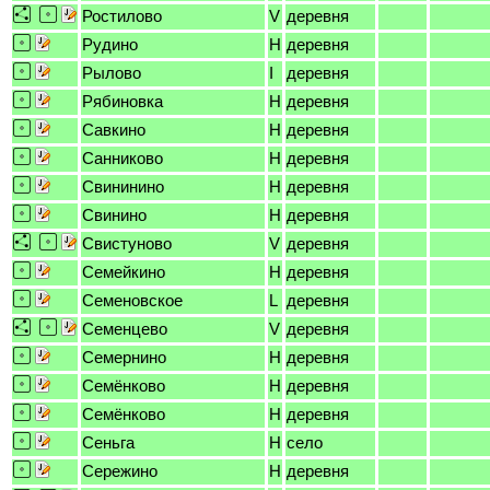
Ростилово
V
деревня
Рудино
H
деревня
Рылово
I
деревня
Рябиновка
H
деревня
Савкино
H
деревня
Санниково
H
деревня
Свининино
H
деревня
Свинино
H
деревня
Свистуново
V
деревня
Семейкино
H
деревня
Семеновское
L
деревня
Семенцево
V
деревня
Семернино
H
деревня
Семёнково
H
деревня
Семёнково
H
деревня
Сеньга
H
село
Сережино
H
деревня