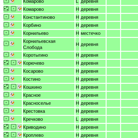
Комарово
L
деревня
Комарово
H
деревня
Константиново
H
деревня
Корбино
H
деревня
Корнильево
H
местечко
Корнильевская
H
деревня
Слобода
Коротыгино
H
деревня
Корючево
H
деревня
Косарово
H
деревня
Костино
H
деревня
Кошкино
H
деревня
Красное
H
деревня
Красноселье
H
деревня
Крестовка
H
деревня
Кречково
L
деревня
Криводино
H
деревня
Кроплево
H
деревня