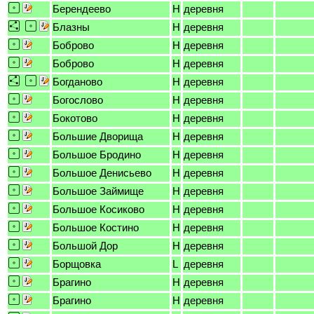
Берендеево
H
деревня
Блазны
H
деревня
Боброво
H
деревня
Боброво
H
деревня
Богданово
H
деревня
Богослово
H
деревня
Бокотово
H
деревня
Большие Дворища
H
деревня
Большое Бродино
H
деревня
Большое Денисьево
H
деревня
Большое Займище
H
деревня
Большое Косиково
H
деревня
Большое Костино
H
деревня
Большой Дор
H
деревня
Борщовка
L
деревня
Брагино
H
деревня
Брагино
H
деревня