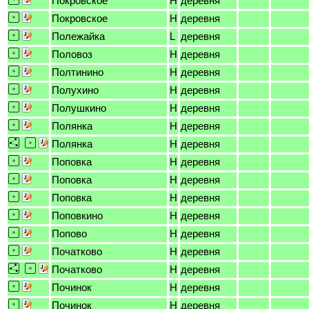
Покровское
H
деревня
Покровское
H
деревня
Полежайка
L
деревня
Половоз
H
деревня
Полтинино
H
деревня
Полухино
H
деревня
Полушкино
H
деревня
Полянка
H
деревня
Полянка
H
деревня
Поповка
H
деревня
Поповка
H
деревня
Поповка
H
деревня
Поповкино
H
деревня
Попово
H
деревня
Початково
H
деревня
Початково
H
деревня
Починок
H
деревня
Починок
H
деревня