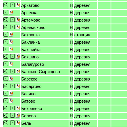
Аркатово
H
деревня
Арсенка
H
деревня
Артёмово
H
деревня
Афанасково
H
деревня
Бакланка
H
станция
Бакланка
H
деревня
Бакшейка
H
деревня
Бакшино
H
деревня
Балагурово
H
деревня
Барское-Сырищево
H
деревня
Барское
H
деревня
Басаргино
H
деревня
Басино
I
деревня
Батово
H
деревня
Бекренево
H
деревня
Белово
H
деревня
Бель
H
деревня