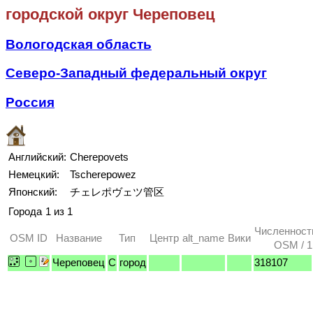
городской округ Череповец
Вологодская область
Северо-Западный федеральный округ
Россия
Английский:
Cherepovets
Немецкий:
Tscherepowez
Японский:
チェレポヴェツ管区
Города
1 из 1
Численност
OSM ID
Название
Тип
Центр
alt_name
Вики
OSM / 1
Череповец
C
город
318107