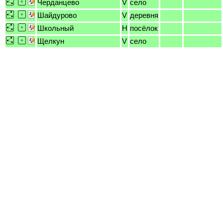
Черданцево
V
село
Шайдурово
V
деревня
Школьный
H
посёлок
Щелкун
V
село