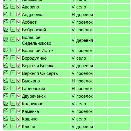
Аверино
V
село
Андреевка
H
деревня
Асбест
V
посёлок
Бобровский
V
посёлок
Большое
V
деревня
Седельниково
Большой Исток
V
посёлок
Бородулино
V
село
Верхняя Боёвка
V
деревня
Верхняя Сысерть
V
посёлок
Вьюхино
H
посёлок
Габиевский
H
посёлок
Двуреченск
V
посёлок
Кадниково
V
село
Каменка
V
посёлок
Кашино
V
село
Ключи
V
деревня