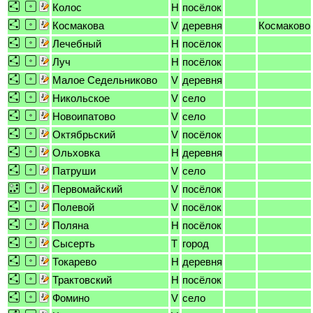
Колос
H
посёлок
Космакова
V
деревня
Космаково
Лечебный
H
посёлок
Луч
H
посёлок
Малое Седельниково
V
деревня
Никольское
V
село
Новоипатово
V
село
Октябрьский
V
посёлок
Ольховка
H
деревня
Патруши
V
село
Первомайский
V
посёлок
Полевой
V
посёлок
Поляна
H
посёлок
Сысерть
T
город
Токарево
H
деревня
Трактовский
H
посёлок
Фомино
V
село