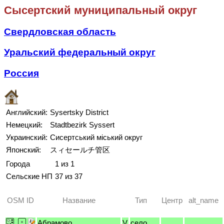
Сысертский муниципальный округ
Свердловская область
Уральский федеральный округ
Россия
Английский:
Sysertsky District
Немецкий:
Stadtbezirk Syssert
Украинский:
Сисертський міський округ
Японский:
スィセールチ管区
Города
1 из 1
Сельские НП
37 из 37
OSM ID
Название
Тип
Центр
alt_name
Абрамово
V
село