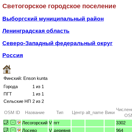
Светогорское городское поселение
Выборгский муниципальный район
Ленинградская область
Северо-Западный федеральный округ
Россия
Финский:
Enson kunta
Города
1 из 1
ПГТ
1 из 1
Сельские НП
2 из 2
Числен
OSM ID
Название
Тип
Центр
alt_name
Вики
OSM
Лесогорский
V
пгт
3302
Лосево
V
деревня
964