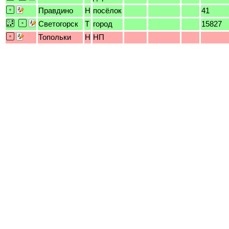
Правдино
H
посёлок
41
Светогорск
T
город
15827
Топольки
H
НП