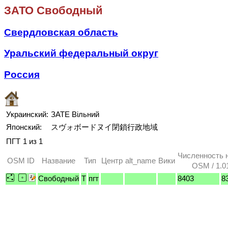
ЗАТО Свободный
Свердловская область
Уральский федеральный округ
Россия
Украинский:
ЗАТЕ Вільний
Японский:
スヴォボードヌイ閉鎖行政地域
ПГТ
1 из 1
Численность 
OSM ID
Название
Тип
Центр
alt_name
Вики
OSM / 1.0
Свободный
T
пгт
8403
8