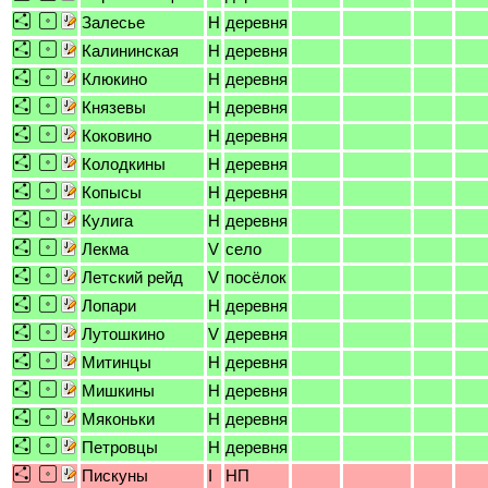
Залесье
H
деревня
Калининская
H
деревня
Клюкино
H
деревня
Князевы
H
деревня
Коковино
H
деревня
Колодкины
H
деревня
Копысы
H
деревня
Кулига
H
деревня
Лекма
V
село
Летский рейд
V
посёлок
Лопари
H
деревня
Лутошкино
V
деревня
Митинцы
H
деревня
Мишкины
H
деревня
Мяконьки
H
деревня
Петровцы
H
деревня
Пискуны
I
НП