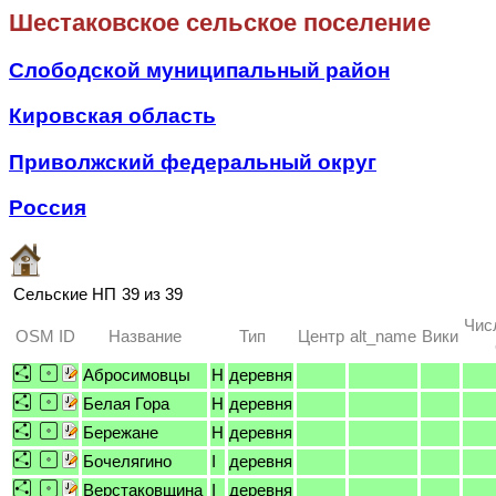
Шестаковское сельское поселение
Слободской муниципальный район
Кировская область
Приволжский федеральный округ
Россия
Сельские НП
39 из 39
Чис
OSM ID
Название
Тип
Центр
alt_name
Вики
Абросимовцы
H
деревня
Белая Гора
H
деревня
Бережане
H
деревня
Бочелягино
I
деревня
Верстаковщина
I
деревня