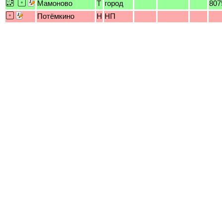
Мамоново
T
город
807
Потёмкино
H
НП