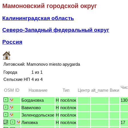
Мамоновский городской округ
Калининградская область
Северо-Западный федеральный округ
Россия
Литовский:
Mamonovo miesto apygarda
Города
1 из 1
Сельские НП
4 из 4
Чис
OSM ID
Название
Тип
Центр
alt_name
Вики
Богдановка
H
посёлок
130
Вавилово
H
посёлок
Зеленодольское
H
посёлок
Липовка
H
посёлок
17