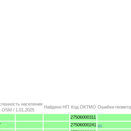
сленность населения
Найдено НП
Код ОКТМО
Ошибки геометр
OSM / 1.01.2025
27506000311
7
27506000241
---