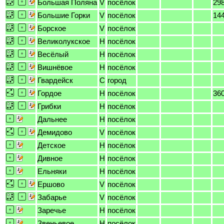
Большая Поляна
V
посёлок
29
Большие Горки
V
посёлок
14
Борское
V
посёлок
Великолукское
H
посёлок
Весёлый
H
посёлок
Вишнёвое
H
посёлок
Гвардейск
C
город
Гордое
H
посёлок
36
Грибки
H
посёлок
Дальнее
H
посёлок
Демидово
V
посёлок
Детское
H
посёлок
Дивное
H
посёлок
Ельняки
H
посёлок
Ершово
V
посёлок
Забарье
V
посёлок
Заречье
H
посёлок
Звеньевое
H
посёлок