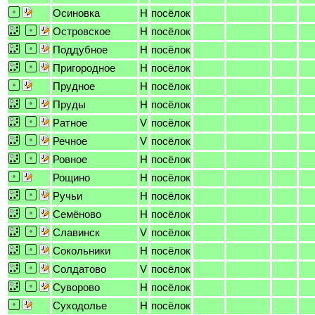
Осиновка
H
посёлок
Островское
H
посёлок
Поддубное
H
посёлок
Пригородное
H
посёлок
Прудное
H
посёлок
Пруды
H
посёлок
Ратное
V
посёлок
Речное
V
посёлок
Ровное
H
посёлок
Рощино
H
посёлок
Ручьи
H
посёлок
Семёново
H
посёлок
Славинск
V
посёлок
Сокольники
H
посёлок
Солдатово
V
посёлок
Суворово
H
посёлок
Суходолье
H
посёлок