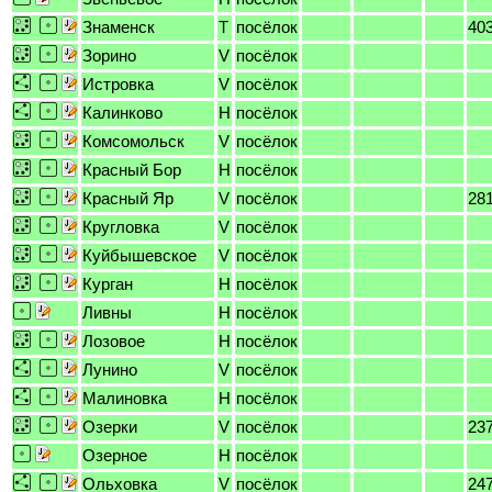
Знаменск
T
посёлок
40
Зорино
V
посёлок
Истровка
V
посёлок
Калинково
H
посёлок
Комсомольск
V
посёлок
Красный Бор
H
посёлок
Красный Яр
V
посёлок
28
Кругловка
V
посёлок
Куйбышевское
V
посёлок
Курган
H
посёлок
Ливны
H
посёлок
Лозовое
H
посёлок
Лунино
V
посёлок
Малиновка
H
посёлок
Озерки
V
посёлок
23
Озерное
H
посёлок
Ольховка
V
посёлок
24