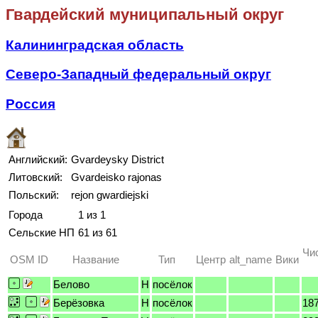
Гвардейский муниципальный округ
Калининградская область
Северо-Западный федеральный округ
Россия
Английский:
Gvardeysky District
Литовский:
Gvardeisko rajonas
Польский:
rejon gwardiejski
Города
1 из 1
Сельские НП
61 из 61
Чи
OSM ID
Название
Тип
Центр
alt_name
Вики
Белово
H
посёлок
Берёзовка
H
посёлок
18