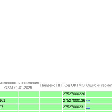
исленность населения
Найдено НП
Код ОКТМО
Ошибки геоме
OSM / 1.01.2025
27527000226
161
27527000136
---
07
27527000231
---