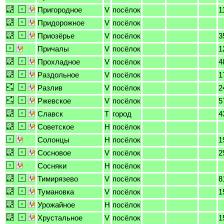
Пригородное
V
посёлок
1
Придорожное
V
посёлок
Приозёрье
V
посёлок
3
Причалы
V
посёлок
1
Прохладное
V
посёлок
4
Раздольное
V
посёлок
1
Разлив
V
посёлок
2
Ржевское
V
посёлок
5
Славск
T
город
4
Советское
H
посёлок
Солонцы
H
посёлок
1
Сосновое
V
посёлок
2
Сосняки
H
посёлок
Тимирязево
V
посёлок
8
Тумановка
V
посёлок
1
Урожайное
H
посёлок
Хрустальное
V
посёлок
1