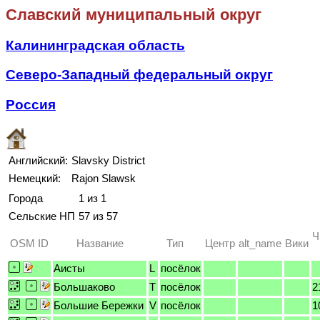
Славский муниципальный округ
Калининградская область
Северо-Западный федеральный округ
Россия
Английский:
Slavsky District
Немецкий:
Rajon Slawsk
Города
1 из 1
Сельские НП
57 из 57
Ч
OSM ID
Название
Тип
Центр
alt_name
Вики
Аисты
L
посёлок
Большаково
T
посёлок
2
Большие Бережки
V
посёлок
1