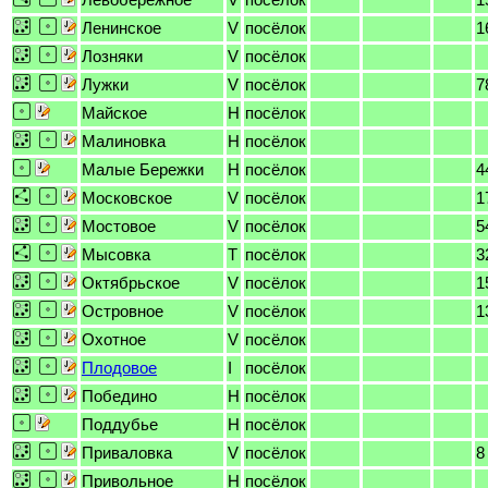
Ленинское
V
посёлок
1
Лозняки
V
посёлок
Лужки
V
посёлок
7
Майское
H
посёлок
Малиновка
H
посёлок
Малые Бережки
H
посёлок
4
Московское
V
посёлок
1
Мостовое
V
посёлок
5
Мысовка
T
посёлок
3
Октябрьское
V
посёлок
1
Островное
V
посёлок
1
Охотное
V
посёлок
Плодовое
I
посёлок
Победино
H
посёлок
Поддубье
H
посёлок
Приваловка
V
посёлок
8
Привольное
H
посёлок