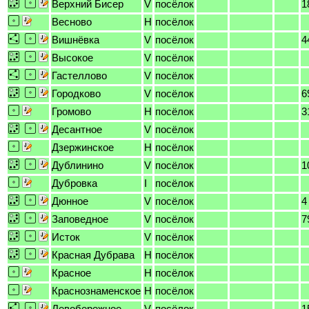
Верхний Бисер
V
посёлок
1
Весново
H
посёлок
Вишнёвка
V
посёлок
4
Высокое
V
посёлок
Гастеллово
V
посёлок
Городково
V
посёлок
6
Громово
H
посёлок
3
Десантное
V
посёлок
Дзержинское
H
посёлок
Дублинино
V
посёлок
1
Дубровка
I
посёлок
Дюнное
V
посёлок
4
Заповедное
V
посёлок
7
Исток
V
посёлок
Красная Дубрава
H
посёлок
Красное
H
посёлок
Краснознаменское
H
посёлок
Левобережное
V
посёлок
1