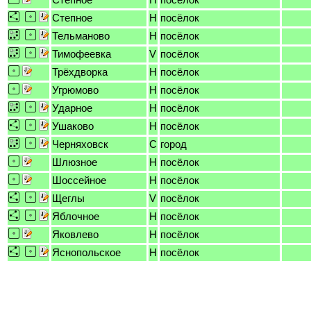
Степное
H
посёлок
Тельманово
H
посёлок
Тимофеевка
V
посёлок
Трёхдворка
H
посёлок
Угрюмово
H
посёлок
Ударное
H
посёлок
Ушаково
H
посёлок
Черняховск
C
город
Шлюзное
H
посёлок
Шоссейное
H
посёлок
Щеглы
V
посёлок
Яблочное
H
посёлок
Яковлево
H
посёлок
Яснопольское
H
посёлок