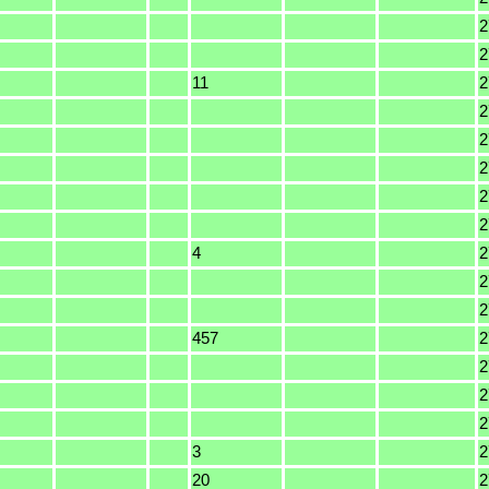
2
2
11
2
2
2
2
2
2
4
2
2
2
457
2
2
2
2
3
2
20
2