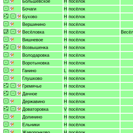
Большевское
H
посёлок
Бочаги
H
посёлок
Бухово
H
посёлок
Вершинино
H
посёлок
Весёловка
H
посёлок
Весё
Вишневое
H
посёлок
Возвышенка
H
посёлок
Володаровка
H
посёлок
Воротыновка
H
посёлок
Ганино
L
посёлок
Глушково
H
посёлок
Гремячье
H
посёлок
Дачное
H
посёлок
Державино
H
посёлок
Доваторовка
V
посёлок
Долинино
H
посёлок
Ельники
H
посёлок
Жаворонково
H
посёлок