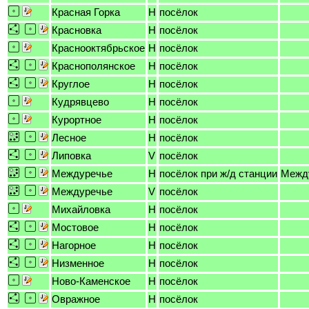
Красная Горка
H
посёлок
Красновка
H
посёлок
Краснооктябрьское
H
посёлок
Краснополянское
H
посёлок
Круглое
H
посёлок
Кудрявцево
H
посёлок
Курортное
H
посёлок
Лесное
H
посёлок
Липовка
V
посёлок
Междуречье
H
посёлок при ж/д станции
Межд
Междуречье
V
посёлок
Михайловка
H
посёлок
Мостовое
H
посёлок
Нагорное
H
посёлок
Низменное
H
посёлок
Ново-Каменское
H
посёлок
Овражное
H
посёлок