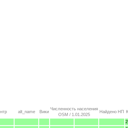
Численность населения
нтр
alt_name
Вики
Найдено НП
OSM / 1.01.2025
2