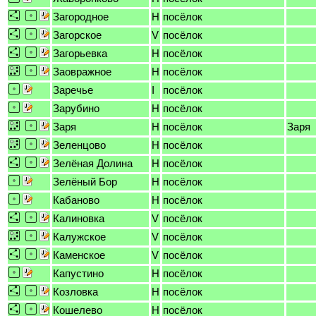
Загородное
H
посёлок
Загорское
V
посёлок
Загорьевка
H
посёлок
Заовражное
H
посёлок
Заречье
I
посёлок
Зарубино
H
посёлок
Заря
H
посёлок
Заря
Зеленцово
H
посёлок
Зелёная Долина
H
посёлок
Зелёный Бор
H
посёлок
Кабаново
H
посёлок
Калиновка
V
посёлок
Калужское
V
посёлок
Каменское
V
посёлок
Капустино
H
посёлок
Козловка
H
посёлок
Кошелево
H
посёлок