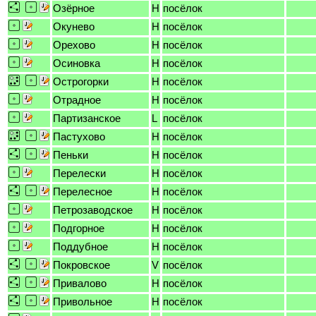
Озёрное
H
посёлок
Окунево
H
посёлок
Орехово
H
посёлок
Осиновка
H
посёлок
Острогорки
H
посёлок
Отрадное
H
посёлок
Партизанское
L
посёлок
Пастухово
H
посёлок
Пеньки
H
посёлок
Перелески
H
посёлок
Перелесное
H
посёлок
Петрозаводское
H
посёлок
Подгорное
H
посёлок
Поддубное
H
посёлок
Покровское
V
посёлок
Привалово
H
посёлок
Привольное
H
посёлок