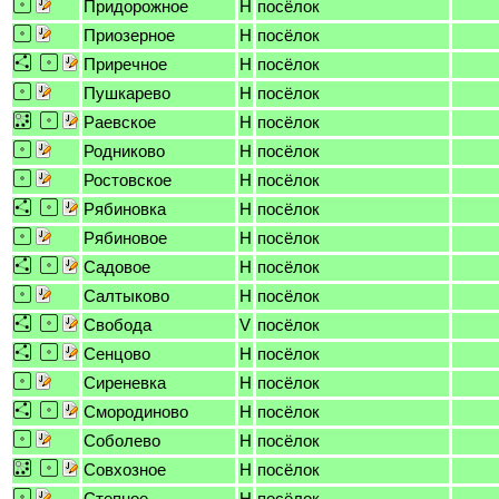
Придорожное
H
посёлок
Приозерное
H
посёлок
Приречное
H
посёлок
Пушкарево
H
посёлок
Раевское
H
посёлок
Родниково
H
посёлок
Ростовское
H
посёлок
Рябиновка
H
посёлок
Рябиновое
H
посёлок
Садовое
H
посёлок
Салтыково
H
посёлок
Свобода
V
посёлок
Сенцово
H
посёлок
Сиреневка
H
посёлок
Смородиново
H
посёлок
Соболево
H
посёлок
Совхозное
H
посёлок
Степное
H
посёлок