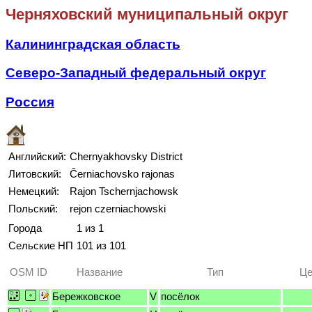
Черняховский муниципальный округ
Калининградская область
Северо-Западный федеральный округ
Россия
Английский:
Chernyakhovsky District
Литовский:
Černiachovsko rajonas
Немецкий:
Rajon Tschernjachowsk
Польский:
rejon czerniachowski
Города
1 из 1
Сельские НП
101 из 101
OSM ID
Название
Тип
Це
Бережковское
V
посёлок