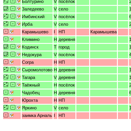
Болтурино
V
посёлок
Заледеево
V
село
Имбинский
V
посёлок
Ирба
V
село
Карамышево
I
НП
Карамышева
Климино
H
деревня
Кодинск
T
город
Недокура
V
посёлок
Согра
H
НП
Сыромолотово
H
деревня
Тагара
V
деревня
Таёжный
H
посёлок
Чадобец
H
деревня
Юрохта
H
НП
Яркино
V
село
заимка Арналь
I
НП