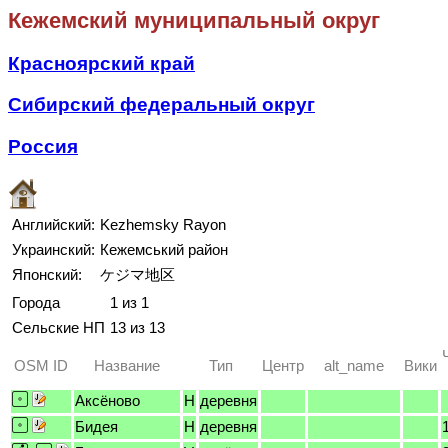
Кежемский муниципальный округ
Красноярский край
Сибирский федеральный округ
Россия
Английский:
Kezhemsky Rayon
Украинский:
Кежемський район
Японский:
ケジマ地区
Города
1 из 1
Сельские НП
13 из 13
OSM ID
Название
Тип
Центр
alt_name
Вики
Аксёново
H
деревня
Бидея
H
деревня