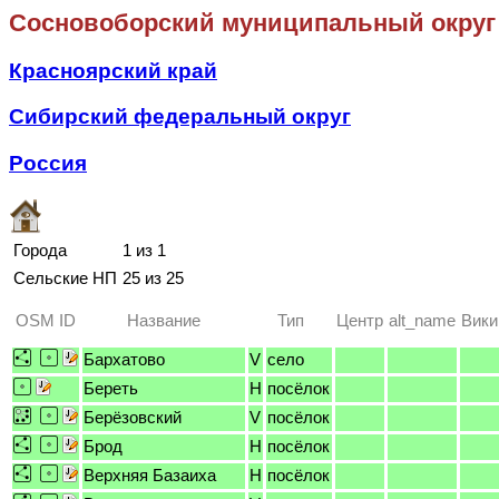
Сосновоборский муниципальный округ
Красноярский край
Сибирский федеральный округ
Россия
Города
1 из 1
Сельские НП
25 из 25
OSM ID
Название
Тип
Центр
alt_name
Вики
Бархатово
V
село
Береть
H
посёлок
Берёзовский
V
посёлок
Брод
H
посёлок
Верхняя Базаиха
H
посёлок