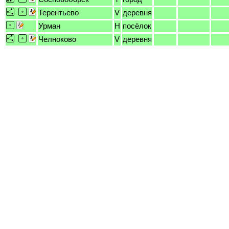
Терентьево
V
деревня
Урман
H
посёлок
Челноково
V
деревня