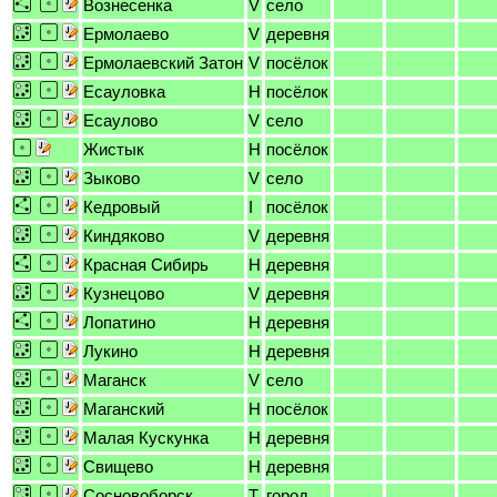
Вознесенка
V
село
Ермолаево
V
деревня
Ермолаевский Затон
V
посёлок
Есауловка
H
посёлок
Есаулово
V
село
Жистык
H
посёлок
Зыково
V
село
Кедровый
I
посёлок
Киндяково
V
деревня
Красная Сибирь
H
деревня
Кузнецово
V
деревня
Лопатино
H
деревня
Лукино
H
деревня
Маганск
V
село
Маганский
H
посёлок
Малая Кускунка
H
деревня
Свищево
H
деревня
Сосновоборск
T
город