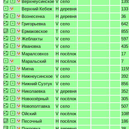
Верхнеусинское
V
село
139
Верхний Кебеж
H
деревня
133
Вознесенка
H
деревня
36
Григорьевка
V
село
642
Ермаковское
T
село
855
Жеблахты
V
село
597
Ивановка
V
село
435
Маралсовхоз
H
посёлок
17
Маральский
H
посёлок
7
Мигна
V
село
115
Нижнеусинское
V
село
392
Нижний Суэтук
V
село
856
Николаевка
V
деревня
352
Новоозёрный
V
посёлок
305
Новополтавка
V
село
507
Ойский
V
посёлок
108
Песочный
H
посёлок
186
Покровка
H
деревня
38