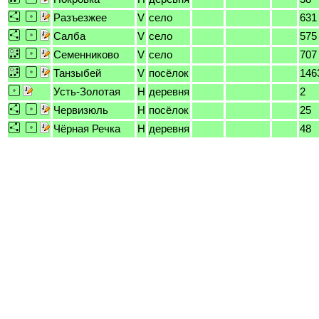
Разъезжее
V
село
631
Салба
V
село
575
Семенниково
V
село
707
Танзыбей
V
посёлок
146
Усть-Золотая
H
деревня
2
Червизюль
H
посёлок
25
Чёрная Речка
H
деревня
48