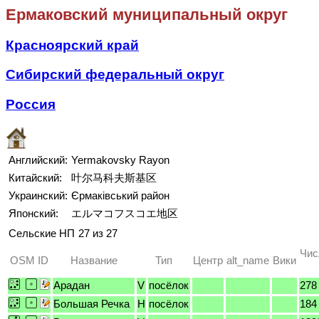
Ермаковский муниципальный округ
Красноярский край
Сибирский федеральный округ
Россия
Английский:
Yermakovsky Rayon
Китайский:
叶尔马科夫斯基区
Украинский:
Єрмаківський район
Японский:
エルマコフスコエ地区
Сельские НП
27 из 27
Чис
OSM ID
Название
Тип
Центр
alt_name
Вики
Арадан
V
посёлок
278
Большая Речка
H
посёлок
184