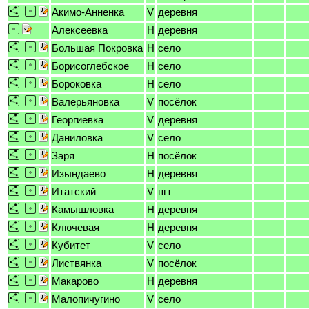
Акимо-Анненка
V
деревня
Алексеевка
H
деревня
Большая Покровка
H
село
Борисоглебское
H
село
Бороковка
H
село
Валерьяновка
V
посёлок
Георгиевка
V
деревня
Даниловка
V
село
Заря
H
посёлок
Изындаево
H
деревня
Итатский
V
пгт
Камышловка
H
деревня
Ключевая
H
деревня
Кубитет
V
село
Листвянка
V
посёлок
Макарово
H
деревня
Малопичугино
V
село