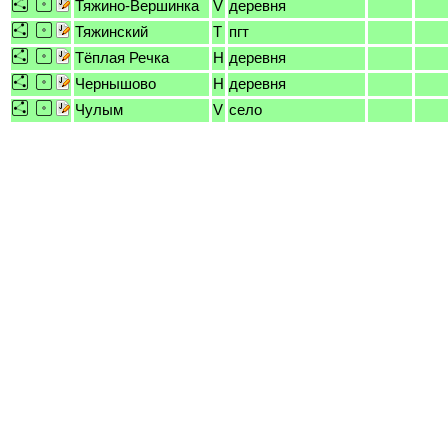
Тяжино-Вершинка
V
деревня
Тяжинский
T
пгт
Тёплая Речка
H
деревня
Чернышово
H
деревня
Чулым
V
село