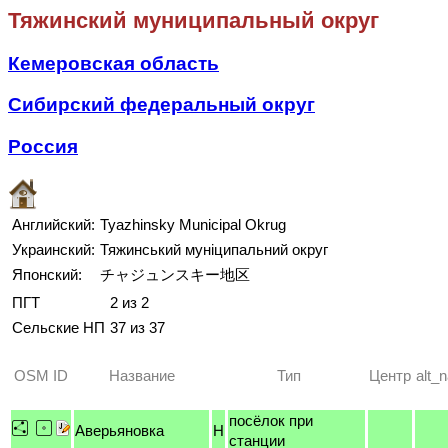
Тяжинский муниципальный округ
Кемеровская область
Сибирский федеральный округ
Россия
Английский:
Tyazhinsky Municipal Okrug
Украинский:
Тяжинський муніципальний округ
Японский:
チャジュンスキー地区
ПГТ
2 из 2
Сельские НП
37 из 37
OSM ID
Название
Тип
Центр
alt_
посёлок при
Аверьяновка
H
станции