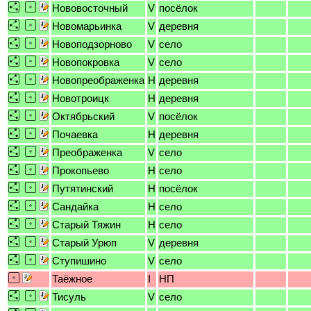
Нововосточный
V
посёлок
Новомарьинка
V
деревня
Новоподзорново
V
село
Новопокровка
V
село
Новопреображенка
H
деревня
Новотроицк
H
деревня
Октябрьский
V
посёлок
Почаевка
H
деревня
Преображенка
V
село
Прокопьево
H
село
Путятинский
H
посёлок
Сандайка
H
село
Старый Тяжин
H
село
Старый Урюп
V
деревня
Ступишино
V
село
Таёжное
I
НП
Тисуль
V
село